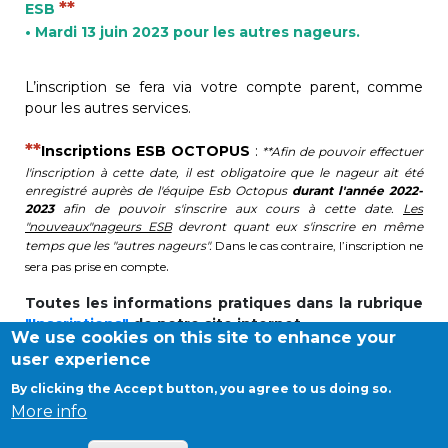
**
ESB
periscolaire.berkendael@apeee-bxl1-
• Mardi 13 juin 2023 pour les autres nageurs.
services.be
BE91 3631 6790 0976
L’inscription se fera via votre compte parent, comme
pour les autres services.
**
Inscriptions ESB OCTOPUS
:
**Afin de pouvoir effectuer
Activités périscolaires Uccle
l'inscription à cette date, il est obligatoire que le nageur ait été
enregistré auprès de l'équipe Esb Octopus
durant l'année 2022-
+32 (0)2 375 31 35
2023
afin de pouvoir s'inscrire aux cours à cette date.
Les
"nouveaux"nageurs ESB
devront quant eux s'inscrire en même
cesame@apeee-bxl1-services.be
temps que les "autres nageurs".
Dans le cas contraire, l’inscription ne
.
sera pas prise en compte
BE30 3100 2003 2711
Toutes les informations pratiques dans la rubrique
"Inscriptions"
de notre site internet
We use cookies on this site to enhance your
Cantine
user experience
By clicking the Accept button, you agree to us doing so.
+32 (0)2 374 76 75
©APEEE SERVICES
More info
Conditions générales
cantine@apeee-bxl1-services.be