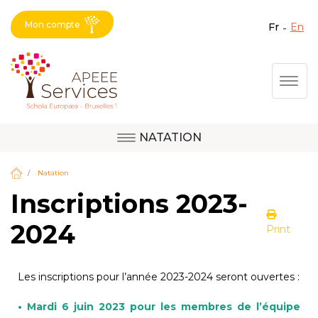
Mon compte
fr
en
Fermer X
Aller
Togg
au
contenu
principal
NATATION
Question, avis,
Site d'Uccle
demande, suggestion :
Natation
contactez le bon
Inscriptions 2023-
service !
Site de Berkendael
2024
Print
Activités périscolaires Berkendael
Les inscriptions pour l’année 2023-2024 seront ouvertes :
• Mardi 6 juin 2023 pour les membres de l’équipe
+32 (0)472 07 35 25