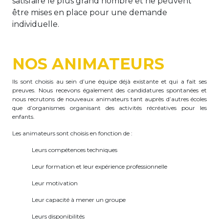
satisfaire le plus grand nombre et ne peuvent
être mises en place pour une demande
Garderie Berkendael
individuelle.
+32 (0)472 07 35 25
NOS ANIMATEURS
periscolaire.berkendael@apeee-bxl1-
services.be
Ils sont choisis au sein d’une équipe déjà existante et qui a fait ses
BE91 3631 6790 0976
preuves. Nous recevons également des candidatures spontanées et
nous recrutons de nouveaux animateurs tant auprès d’autres écoles
que d’organismes organisant des activités récréatives pour les
enfants.
Garderie Uccle
Les animateurs sont choisis en fonction de :
+32 (0)2 375 31 35
Leurs compétences techniques
garderie@apeee-bxl1-services.be
Leur formation et leur expérience professionnelle
BE72 3100 8650 7316
Leur motivation
Leur capacité à mener un groupe
Leurs disponibilités