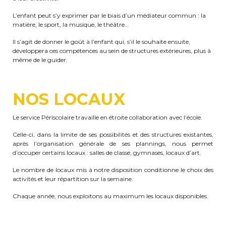
periscolaire.berkendael@apeee-bxl1-
L’enfant peut s’y exprimer par le biais d’un médiateur commun : la
services.be
matière, le sport, la musique, le théâtre…
BE91 3631 6790 0976
Il s’agit de donner le goût à l’enfant qui, s’il le souhaite ensuite,
développera ces compétences au sein de structures extérieures, plus à
même de le guider.
Activités périscolaires Uccle
NOS LOCAUX
+32 (0)2 375 31 35
Le service Périscolaire travaille en étroite collaboration avec l’école.
cesame@apeee-bxl1-services.be
Celle-ci, dans la limite de ses possibilités et des structures existantes,
BE30 3100 2003 2711
après l’organisation générale de ses plannings, nous permet
d’occuper certains locaux : salles de classe, gymnases, locaux d’art.
Le nombre de locaux mis à notre disposition conditionne le choix des
Cantine
activités et leur répartition sur la semaine.
Chaque année, nous exploitons au maximum les locaux disponibles.
+32 (0)2 374 76 75
cantine@apeee-bxl1-services.be