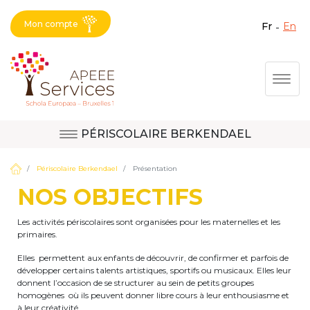
Mon compte
fr
en
Fermer X
Aller
Togg
au
contenu
principal
PÉRISCOLAIRE BERKENDAEL
Question, avis,
Site d'Uccle
demande, suggestion :
Périscolaire Berkendael
Présentation
contactez le bon
NOS OBJECTIFS
service !
Site de Berkendael
Les activités périscolaires sont organisées pour les maternelles et les
primaires.
Elles permettent aux enfants de découvrir, de confirmer et parfois de
Activités périscolaires Berkendael
développer certains talents artistiques, sportifs ou musicaux. Elles leur
donnent l’occasion de se structurer au sein de petits groupes
homogènes où ils peuvent donner libre cours à leur enthousiasme et
+32 (0)472 07 35 25
à leur créativité.