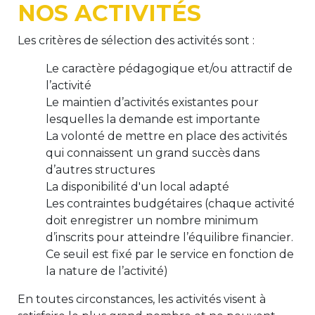
NOS ACTIVITÉS
BE10 3100 9205 4504
Les critères de sélection des activités sont :
Le caractère pédagogique et/ou attractif de
Casiers
l’activité
Le maintien d’activités existantes pour
+32 (0)2 373 87 68
lesquelles la demande est importante
casiers@apeee-bxl1-services.be
La volonté de mettre en place des activités
qui connaissent un grand succès dans
BE52 3101 4777 1809
d’autres structures
La disponibilité d'un local adapté
Les contraintes budgétaires (chaque activité
Coordination & Direction
doit enregistrer un nombre minimum
d’inscrits pour atteindre l’équilibre financier.
+32 (0)2 375 94 84
Ce seuil est fixé par le service en fonction de
coordination@apeee-bxl1-services.be
la nature de l’activité)
En toutes circonstances, les activités visent à