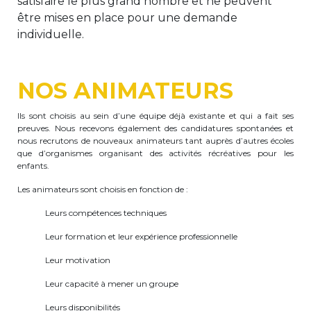
satisfaire le plus grand nombre et ne peuvent
être mises en place pour une demande
Garderie Berkendael
individuelle.
+32 (0)472 07 35 25
NOS ANIMATEURS
periscolaire.berkendael@apeee-bxl1-
services.be
Ils sont choisis au sein d’une équipe déjà existante et qui a fait ses
BE91 3631 6790 0976
preuves. Nous recevons également des candidatures spontanées et
nous recrutons de nouveaux animateurs tant auprès d’autres écoles
que d’organismes organisant des activités récréatives pour les
enfants.
Garderie Uccle
Les animateurs sont choisis en fonction de :
+32 (0)2 375 31 35
Leurs compétences techniques
garderie@apeee-bxl1-services.be
Leur formation et leur expérience professionnelle
BE72 3100 8650 7316
Leur motivation
Leur capacité à mener un groupe
Leurs disponibilités