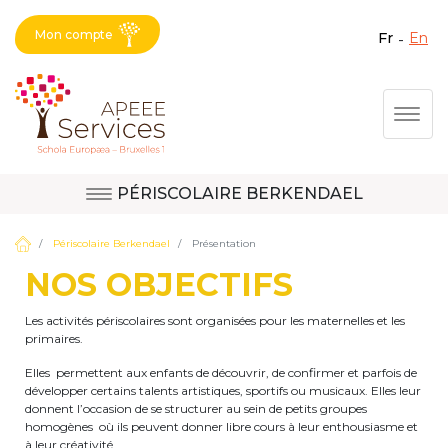
Mon compte
fr
en
Fermer X
Aller
Togg
au
contenu
principal
PÉRISCOLAIRE BERKENDAEL
Question, avis,
Site d'Uccle
demande, suggestion :
Périscolaire Berkendael
Présentation
contactez le bon
NOS OBJECTIFS
service !
Site de Berkendael
Les activités périscolaires sont organisées pour les maternelles et les
primaires.
Elles permettent aux enfants de découvrir, de confirmer et parfois de
Activités périscolaires Berkendael
développer certains talents artistiques, sportifs ou musicaux. Elles leur
donnent l’occasion de se structurer au sein de petits groupes
homogènes où ils peuvent donner libre cours à leur enthousiasme et
+32 (0)472 07 35 25
à leur créativité.