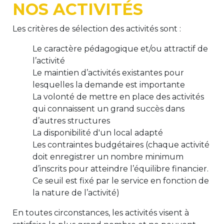
NOS ACTIVITÉS
BE10 3100 9205 4504
Les critères de sélection des activités sont :
Le caractère pédagogique et/ou attractif de
Casiers
l’activité
Le maintien d’activités existantes pour
+32 (0)2 373 87 68
lesquelles la demande est importante
casiers@apeee-bxl1-services.be
La volonté de mettre en place des activités
qui connaissent un grand succès dans
BE52 3101 4777 1809
d’autres structures
La disponibilité d'un local adapté
Les contraintes budgétaires (chaque activité
Coordination & Direction
doit enregistrer un nombre minimum
d’inscrits pour atteindre l’équilibre financier.
+32 (0)2 375 94 84
Ce seuil est fixé par le service en fonction de
coordination@apeee-bxl1-services.be
la nature de l’activité)
En toutes circonstances, les activités visent à