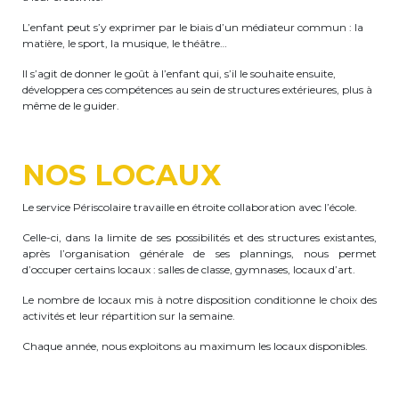
periscolaire.berkendael@apeee-bxl1-
L’enfant peut s’y exprimer par le biais d’un médiateur commun : la
services.be
matière, le sport, la musique, le théâtre…
BE91 3631 6790 0976
Il s’agit de donner le goût à l’enfant qui, s’il le souhaite ensuite,
développera ces compétences au sein de structures extérieures, plus à
même de le guider.
Activités périscolaires Uccle
NOS LOCAUX
+32 (0)2 375 31 35
Le service Périscolaire travaille en étroite collaboration avec l’école.
cesame@apeee-bxl1-services.be
Celle-ci, dans la limite de ses possibilités et des structures existantes,
BE30 3100 2003 2711
après l’organisation générale de ses plannings, nous permet
d’occuper certains locaux : salles de classe, gymnases, locaux d’art.
Le nombre de locaux mis à notre disposition conditionne le choix des
Cantine
activités et leur répartition sur la semaine.
Chaque année, nous exploitons au maximum les locaux disponibles.
+32 (0)2 374 76 75
cantine@apeee-bxl1-services.be