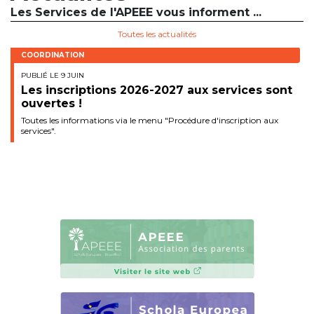
Les Services de l'APEEE vous informent ...
BE10 3100 9205 4504
Toutes les actualités
COORDINATION
Casiers
PUBLIÉ LE 9 JUIN
Les inscriptions 2026-2027 aux services sont
+32 (0)2 373 87 68
ouvertes !
Toutes les informations via le menu "Procédure d'inscription aux
casiers@apeee-bxl1-services.be
services".
BE52 3101 4777 1809
Coordination & Direction
+32 (0)2 375 94 84
coordination@apeee-bxl1-services.be