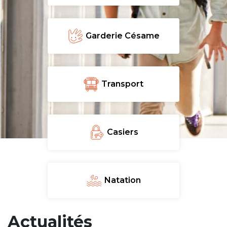
periscolaire.berkendael@apeee-bxl1-
services.be
Garderie Césame
BE91 3631 6790 0976
Activités périscolaires Uccle
Transport
+32 (0)2 375 31 35
cesame@apeee-bxl1-services.be
Casiers
BE30 3100 2003 2711
Cantine
Natation
+32 (0)2 374 76 75
Actualités
cantine@apeee-bxl1-services.be