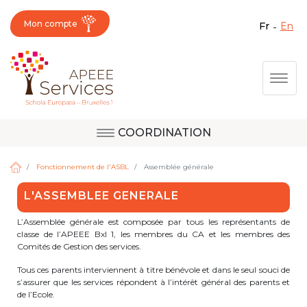
Mon compte
fr
en
Fermer X
Aller
Togg
au
contenu
principal
COORDINATION
Question, avis,
Site d'Uccle
demande, suggestion :
Fonctionnement de l'ASBL
Assemblée générale
contactez le bon
L'ASSEMBLEE GENERALE
service !
Site de Berkendael
L’Assemblée générale est composée par tous les représentants de
classe de l’APEEE Bxl 1, les membres du CA et les membres des
Comités de Gestion des services.
Activités périscolaires Berkendael
Tous ces parents interviennent à titre bénévole et dans le seul souci de
s’assurer que les services répondent à l’intérêt général des parents et
de l’Ecole.
+32 (0)472 07 35 25