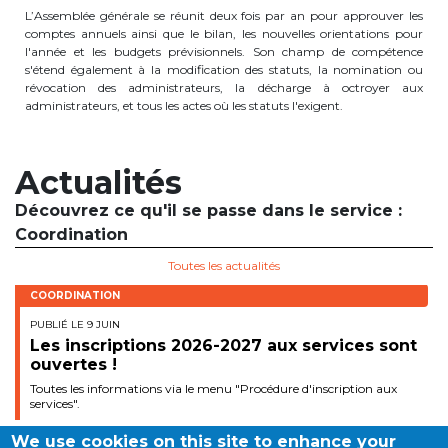
L’Assemblée générale se réunit deux fois par an pour approuver les
periscolaire.berkendael@apeee-bxl1-
comptes annuels ainsi que le bilan, les nouvelles orientations pour
services.be
l'année et les budgets prévisionnels. Son champ de compétence
s'étend également à la modification des statuts, la nomination ou
BE91 3631 6790 0976
révocation des administrateurs, la décharge à octroyer aux
administrateurs, et tous les actes où les statuts l'exigent.
Activités périscolaires Uccle
Actualités
+32 (0)2 375 31 35
Découvrez ce qu'il se passe dans le service :
Coordination
cesame@apeee-bxl1-services.be
Toutes les actualités
BE30 3100 2003 2711
COORDINATION
PUBLIÉ LE 9 JUIN
Les inscriptions 2026-2027 aux services sont
Cantine
ouvertes !
Toutes les informations via le menu "Procédure d'inscription aux
+32 (0)2 374 76 75
services".
cantine@apeee-bxl1-services.be
We use cookies on this site to enhance your