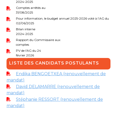
2024-2025
periscolaire.berkendael@apeee-bxl1-
Comptes arrêtés au
services.be
31/08/2025
Pour information, le budget annuel 2025-2026 voté à l’AG du
BE91 3631 6790 0976
02/06/2025
Bilan interne
2024-2025
Rapport du Commissaire aux
Activités périscolaires Uccle
comptes
PV de l'AG du 24
+32 (0)2 375 31 35
février 2026
cesame@apeee-bxl1-services.be
LISTE DES CANDIDATS POSTULANTS
BE30 3100 2003 2711
Endika BENGOETXEA (renouvellement de
mandat)
David DELAMARRE (renouvellement de
Cantine
mandat)
Stéphanie RESSORT (renouvellement de
+32 (0)2 374 76 75
mandat)
cantine@apeee-bxl1-services.be