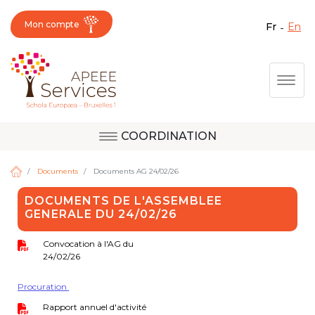
Mon compte
fr
en
Fermer X
Aller
Togg
au
contenu
principal
COORDINATION
Question, avis,
Site d'Uccle
demande, suggestion :
Documents
Documents AG 24/02/26
contactez le bon
DOCUMENTS DE L'ASSEMBLEE
service !
GENERALE DU 24/02/26
Site de Berkendael
Convocation à l'AG du
24/02/26
Activités périscolaires Berkendael
Procuration
+32 (0)472 07 35 25
Rapport annuel d'activité