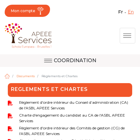
Mon compte
fr
en
Fermer X
Aller
Togg
au
contenu
principal
COORDINATION
Question, avis,
Site d'Uccle
demande, suggestion :
Documents
Règlements et Chartes
contactez le bon
REGLEMENTS ET CHARTES
service !
Site de Berkendael
Règlement d'ordre intérieur du Conseil d’administration (CA)
de l'ASBL APEEE Services
Charte d'engagement du candidat au CA de l'ASBL APEEE
Activités périscolaires Berkendael
Services
Règlement d'ordre intérieur des Comités de gestion (CG) de
l'ASBL APEEE Services
+32 (0)472 07 35 25