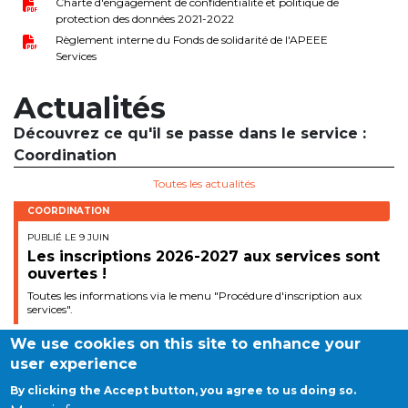
Charte d'engagement de confidentialité et politique de
protection des données 2021-2022
periscolaire.berkendael@apeee-bxl1-
services.be
Règlement interne du Fonds de solidarité de l'APEEE
Services
BE91 3631 6790 0976
Actualités
Découvrez ce qu'il se passe dans le service :
Activités périscolaires Uccle
Coordination
+32 (0)2 375 31 35
Toutes les actualités
COORDINATION
cesame@apeee-bxl1-services.be
PUBLIÉ LE 9 JUIN
BE30 3100 2003 2711
Les inscriptions 2026-2027 aux services sont
ouvertes !
Toutes les informations via le menu "Procédure d'inscription aux
services".
Cantine
We use cookies on this site to enhance your
+32 (0)2 374 76 75
user experience
By clicking the Accept button, you agree to us doing so.
cantine@apeee-bxl1-services.be
©APEEE SERVICES