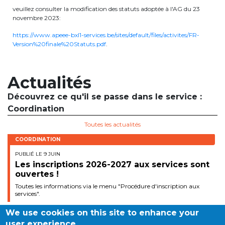
veuillez consulter la modification des statuts adoptée à l'AG du 23
periscolaire.berkendael@apeee-bxl1-
novembre 2023:
services.be
https://www.apeee-bxl1-services.be/sites/default/files/activites/FR-
BE91 3631 6790 0976
Version%20finale%20Statuts.pdf
.
Actualités
Activités périscolaires Uccle
Découvrez ce qu'il se passe dans le service :
+32 (0)2 375 31 35
Coordination
cesame@apeee-bxl1-services.be
Toutes les actualités
BE30 3100 2003 2711
COORDINATION
PUBLIÉ LE 9 JUIN
Les inscriptions 2026-2027 aux services sont
ouvertes !
Cantine
Toutes les informations via le menu "Procédure d'inscription aux
services".
+32 (0)2 374 76 75
We use cookies on this site to enhance your
cantine@apeee-bxl1-services.be
user experience