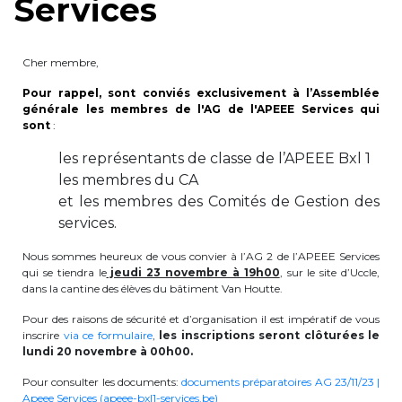
Services
periscolaire.berkendael@apeee-bxl1-
services.be
Cher membre,
BE91 3631 6790 0976
Pour rappel, sont conviés exclusivement à l’Assemblée
générale les membres de l'AG de l'APEEE Services qui
sont
:
Activités périscolaires Uccle
les représentants de classe de l’APEEE Bxl 1
les membres du CA
+32 (0)2 375 31 35
et les membres des Comités de Gestion des
cesame@apeee-bxl1-services.be
services.
BE30 3100 2003 2711
Nous sommes heureux de vous convier à l’AG 2 de l’APEEE Services
qui se tiendra le
jeudi 23 novembre à 19h00
, sur le site d’Uccle,
dans la cantine des élèves du bâtiment Van Houtte.
Cantine
Pour des raisons de sécurité et d’organisation il est impératif de vous
inscrire
via ce formulaire
,
les inscriptions seront clôturées le
lundi 20 novembre à 00h00.
+32 (0)2 374 76 75
Pour consulter les documents:
documents préparatoires AG 23/11/23 |
cantine@apeee-bxl1-services.be
Apeee Services (apeee-bxl1-services.be)