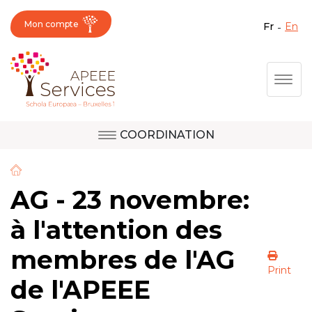
Mon compte
fr
en
Fermer X
Aller
Togg
au
contenu
principal
COORDINATION
Question, avis,
Site d'Uccle
demande, suggestion :
contactez le bon
AG - 23 novembre:
service !
Site de Berkendael
à l'attention des
membres de l'AG
Activités périscolaires Berkendael
Print
de l'APEEE
+32 (0)472 07 35 25