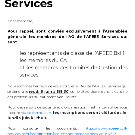
Services
periscolaire.berkendael@apeee-bxl1-
services.be
Cher membre,
BE91 3631 6790 0976
Pour rappel, sont conviés exclusivement à l’Assemblée
générale les membres de l'AG de l'APEEE Services qui
sont
:
Activités périscolaires Uccle
les représentants de classe de l’APEEE Bxl 1
les membres du CA
+32 (0)2 375 31 35
et les membres des Comités de Gestion des
cesame@apeee-bxl1-services.be
services
BE30 3100 2003 2711
Nous sommes heureux de vous convier à l’AG de l’APEEE Services qui
se tiendra le
jeudi 8 juin à 18h30
, sur le site d’Uccle, dans la cantine
des professeurs du bâtiment Van Houtte.
Cantine
Pour des raisons de sécurité et d’organisation il est impératif de vous
inscrire
via ce formulaire
,
les inscriptions seront clôturées le
lundi 5 juin à 17h00.
+32 (0)2 374 76 75
Pour consulter les documents:
https://www.apeee-bxl1-
cantine@apeee-bxl1-services.be
services.be/fr/coordination/documents-preparatoires-ag-80623