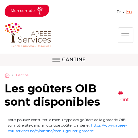
Mon compte
fr
en
Fermer X
Aller
Togg
au
contenu
principal
CANTINE
Question, avis,
Site d'Uccle
demande, suggestion :
Cantine
contactez le bon
Les goûters OIB
service !
Site de Berkendael
sont disponibles
Print
Activités périscolaires Berkendael
Vous pouvez consulter le menu-type des goûters de la garderie OIB
sur notre site dans la rubrique goûter garderie :
https://www.apeee-
bxl1-services.be/fr/cantine/menu-gouter-garderie
.
+32 (0)472 07 35 25