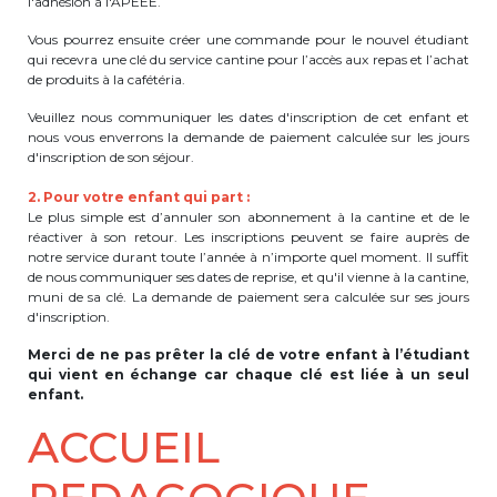
l'adhésion à l'APEEE.
transport@apeee-bxl1-services.be
Vous pourrez ensuite créer une commande pour le nouvel étudiant
qui recevra une clé du service cantine pour l’accès aux repas et l’achat
BE77 3100 8642 2642
de produits à la cafétéria.
Veuillez nous communiquer les dates d'inscription de cet enfant et
nous vous enverrons la demande de paiement calculée sur les jours
d'inscription de son séjour.
2. Pour votre enfant qui part :
Le plus simple est d’annuler son abonnement à la cantine et de le
réactiver à son retour. Les inscriptions peuvent se faire auprès de
notre service durant toute l’année à n’importe quel moment. Il suffit
de nous communiquer ses dates de reprise, et qu'il vienne à la cantine,
muni de sa clé. La demande de paiement sera calculée sur ses jours
d'inscription.
Merci de ne pas prêter la clé de votre enfant à l’étudiant
qui vient en échange car chaque clé est liée à un seul
enfant.
ACCUEIL