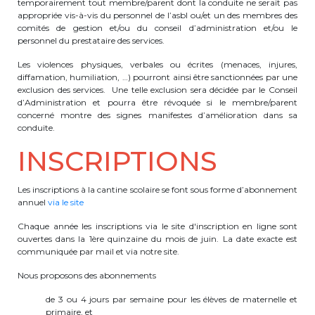
temporairement tout membre/parent dont la conduite ne serait pas
appropriée vis-à-vis du personnel de l’asbl ou/et un des membres des
BE10 3100 9205 4504
comités de gestion et/ou du conseil d’administration et/ou le
personnel du prestataire des services.
Les violences physiques, verbales ou écrites (menaces, injures,
Casiers
diffamation, humiliation, …) pourront ainsi être sanctionnées par une
exclusion des services. Une telle exclusion sera décidée par le Conseil
+32 (0)2 373 87 68
d’Administration et pourra être révoquée si le membre/parent
concerné montre des signes manifestes d’amélioration dans sa
conduite.
casiers@apeee-bxl1-services.be
INSCRIPTIONS
BE52 3101 4777 1809
Les inscriptions à la cantine scolaire se font sous forme d’abonnement
annuel
via le site
Coordination & Direction
Chaque année les inscriptions via le site d'inscription en ligne sont
ouvertes dans la 1ère quinzaine du mois de juin. La date exacte est
+32 (0)2 375 94 84
communiquée par mail et via notre site.
coordination@apeee-bxl1-services.be
Nous proposons des abonnements
de 3 ou 4 jours par semaine pour les élèves de maternelle et
primaire, et