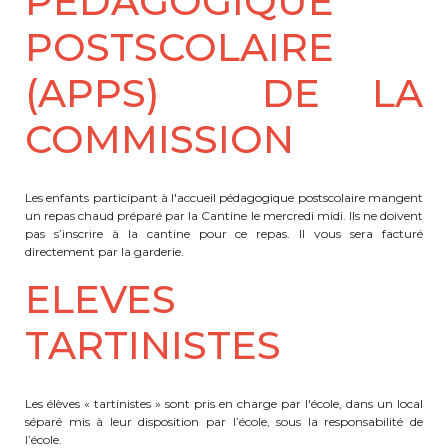
PEDAGOGIQUE
POSTSCOLAIRE
(APPS) DE LA
COMMISSION
Les enfants participant à l'accueil pédagogique postscolaire mangent
un repas chaud préparé par la Cantine le mercredi midi. Ils ne doivent
pas s’inscrire à la cantine pour ce repas. Il vous sera facturé
directement par la garderie.
ELEVES
TARTINISTES
Les élèves « tartinistes » sont pris en charge par l'école, dans un local
séparé mis à leur disposition par l’école, sous la responsabilité de
l’école.