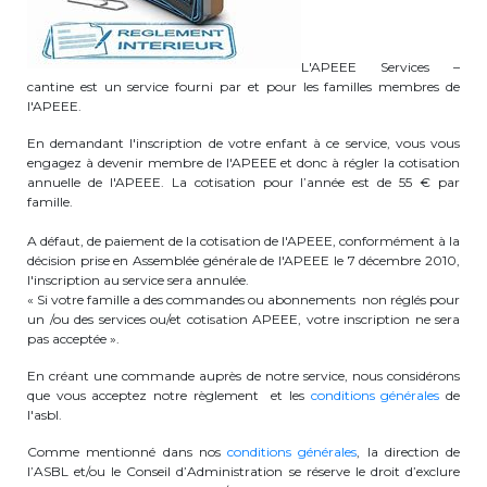
periscolaire.berkendael@apeee-bxl1-
services.be
L'APEEE Services –
BE91 3631 6790 0976
cantine est un service fourni par et pour les familles membres de
l'APEEE.
En demandant l'inscription de votre enfant à ce service, vous vous
engagez à devenir membre de l'APEEE et donc à régler la cotisation
Activités périscolaires Uccle
annuelle de l'APEEE. La cotisation pour l’année est de 55 € par
famille.
+32 (0)2 375 31 35
A défaut, de paiement de la cotisation de l'APEEE, conformément à la
cesame@apeee-bxl1-services.be
décision prise en Assemblée générale de l'APEEE le 7 décembre 2010,
l'inscription au service sera annulée.
BE30 3100 2003 2711
« Si votre famille a des commandes ou abonnements non réglés pour
un /ou des services ou/et cotisation APEEE, votre inscription ne sera
pas acceptée ».
En créant une commande auprès de notre service, nous considérons
Cantine
que vous acceptez notre règlement et les
conditions générales
de
l'asbl.
+32 (0)2 374 76 75
Comme mentionné dans nos
conditions générales
, la direction de
l’ASBL et/ou le Conseil d’Administration se réserve le droit d’exclure
cantine@apeee-bxl1-services.be