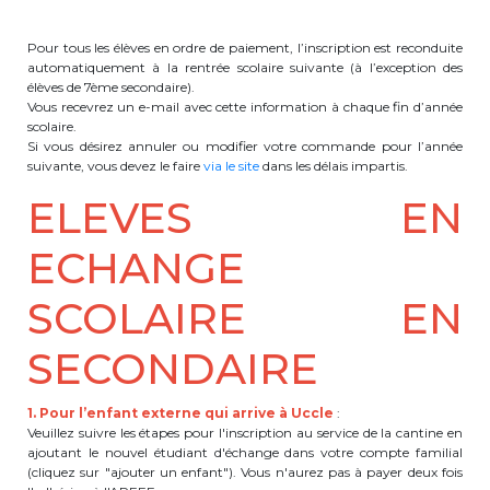
Lockers
Pour tous les élèves en ordre de paiement, l’inscription est reconduite
+32 (0)2 373 87 68
automatiquement à la rentrée scolaire suivante (à l’exception des
élèves de 7ème secondaire).
casiers@apeee-bxl1-services.be
Vous recevrez un e-mail avec cette information à chaque fin d’année
scolaire.
BE52 3101 4777 1809
Si vous désirez annuler ou modifier votre commande pour l’année
suivante, vous devez le faire
via le site
dans les délais impartis.
ELEVES EN
Natation (toutes les écoles)
ECHANGE
+32 (0)2 375 31 35
SCOLAIRE EN
natation@apeee-bxl1-services.be
BE30 3100 2003 2711
SECONDAIRE
1. Pour l’enfant externe qui arrive à Uccle
:
Transport
Veuillez suivre les étapes pour l'inscription au service de la cantine en
ajoutant le nouvel étudiant d'échange dans votre compte familial
(cliquez sur "ajouter un enfant"). Vous n'aurez pas à payer deux fois
+32 (0)2 374 70 46