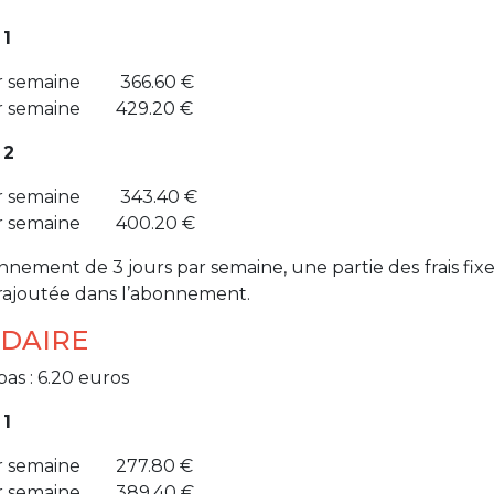
+32 (0)2 373 87 68
 1
casiers@apeee-bxl1-services.be
ar semaine 366.60 €
BE52 3101 4777 1809
ar semaine 429.20 €
 2
Coordination & Direction
ar semaine 343.40 €
ar semaine 400.20 €
+32 (0)2 375 94 84
nnement de 3 jours par semaine, une partie des frais fix
coordination@apeee-bxl1-services.be
st rajoutée dans l’abonnement.
DAIRE
pas : 6.20 euros
Garderie Berkendael
 1
+32 (0)472 07 35 25
ar semaine 277.80 €
periscolaire.berkendael@apeee-bxl1-services.be
ar semaine 389.40 €