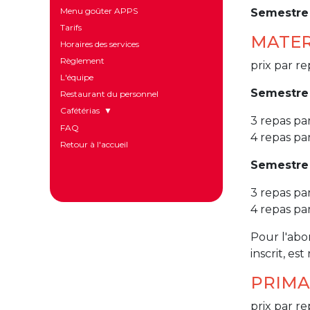
Menu goûter APPS
Semestre
Tarifs
MATE
Horaires des services
Règlement
prix par re
L'équipe
Semestre
Restaurant du personnel
Cafétérias
3 repas p
FAQ
Chargement
4 repas p
de
Retour à l'accueil
la
clé
Semestre
Remboursement
de
3 repas p
la
clé
4 repas p
Inscription
secondaire
Pour l'abo
inscrit, e
Tarif
des
produits
PRIMA
Snack
du
prix par re
mois