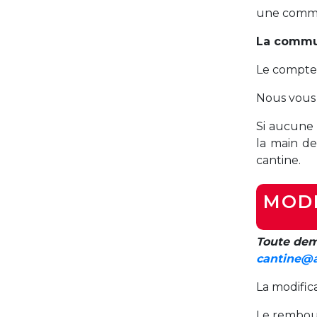
une commu
La commun
Le compte 
Nous vous 
Si aucune 
la main de
cantine.
MODI
Toute dem
cantine@a
La modific
Le rembour