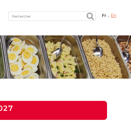
fr
en
Fermer X
tez le bon service !
027