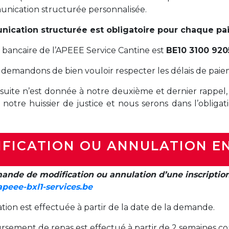
nication structurée personnalisée.
Natation (toutes les écoles)
ication structurée est obligatoire pour chaque pa
+32 (0)2 375 31 35
bancaire de l’APEEE Service Cantine est
BE10 3100 920
natation@apeee-bxl1-services.be
demandons de bien vouloir respecter les délais de paie
BE30 3100 2003 2711
suite n’est donnée à notre deuxième et dernier rappel,
 notre huissier de justice et nous serons dans l’obliga
Transport
FICATION OU ANNULATION E
+32 (0)2 374 70 46
transport@apeee-bxl1-services.be
ande de modification ou annulation d’une inscription 
peee-bxl1-services.be
BE77 3100 8642 2642
ation est effectuée à partir de la date de la demande.
sement de repas est effectué à partir de 2 semaines cons