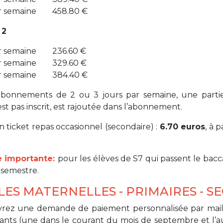
ar semaine 458.80 €
BE91 3631 6790 0976
 2
ar semaine 236.60 €
Garderie Uccle
ar semaine 329.60 €
ar semaine 384.40 €
+32 (0)2 375 31 35
garderie@apeee-bxl1-services.be
abonnements de 2 ou 3 jours par semaine, une partie 
est pas inscrit, est rajoutée dans l’abonnement.
BE72 3100 8650 7316
un ticket repas occasionnel (secondaire) :
6.70 euros
, à 
Lockers
 importante:
pour les élèves de S7 qui passent le bacc
 semestre.
+32 (0)2 373 87 68
LES MATERNELLES - PRIMAIRES - S
casiers@apeee-bxl1-services.be
vrez une demande de paiement personnalisée par mai
BE52 3101 4777 1809
ants (une dans le courant du mois de septembre et l’au