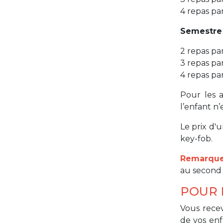
4 repas p
Semestre
2 repas p
3 repas p
4 repas p
Pour les 
l’enfant n’
Le prix d'
key-fob.
Remarque
au second
POUR 
Vous rece
de vos enf