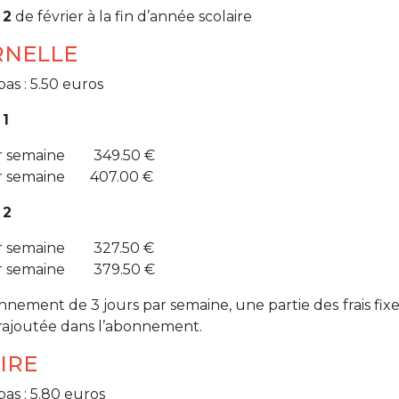
 2
de février à la fin d’année scolaire
Activités périscolaires Uccle
RNELLE
+32 (0)2 375 31 35
pas : 5.50 euros
cesame@apeee-bxl1-services.be
 1
BE30 3100 2003 2711
ar semaine 349.50 €
ar semaine 407.00 €
Cantine
 2
+32 (0)2 374 76 75
ar semaine 327.50 €
ar semaine 379.50 €
cantine@apeee-bxl1-services.be
nnement de 3 jours par semaine, une partie des frais fix
BE10 3100 9205 4504
st rajoutée dans l’abonnement.
IRE
Casiers
pas : 5.80 euros