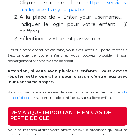
Cliquer sur ce lien
https: services-
uccleparents.mynetpay.be
Garderie Berkendael
A la place de « Enter your username… »
indiquer le login pour votre enfant ; (6
+32 (0)472 07 35 25
chiffres)
periscolaire.berkendael@apeee-bxl1-
Sélectionnez « Parent password »
services.be
Dès que cette opération est faite, vous avez accès au porte-monnaie
BE91 3631 6790 0976
électronique de votre enfant et vous pouvez procéder à son
rechargement via votre carte de crédit.
Attention, si vous avez plusieurs enfants ; vous devrez
répéter cette opération pour chacun d’entre eux avec
Garderie Uccle
leur username propre.
+32 (0)2 375 31 35
Vous pouvez aussi retrouver le username votre enfant sur le
site
d'inscription
sur sa commande cantine ou sur sa fiche enfant.
garderie@apeee-bxl1-services.be
REMARQUE IMPORTANTE EN CAS DE
BE72 3100 8650 7316
PERTE DE CLE
Nous souhaitons attirer votre attention sur le problème qui peut se