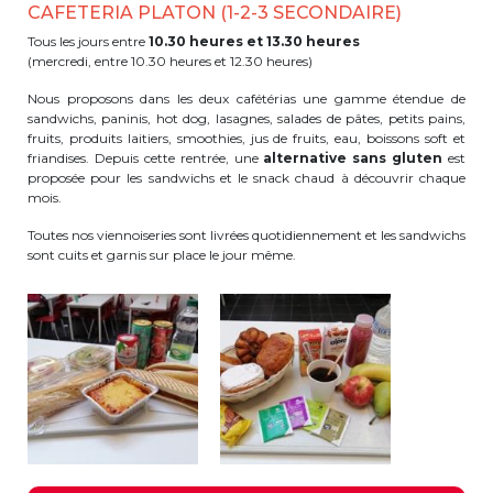
CAFETERIA PLATON (1-2-3 SECONDAIRE)
periscolaire.berkendael@apeee-bxl1-
Tous les jours entre
10.30 heures et 13.30 heures
services.be
(mercredi, entre 10.30 heures et 12.30 heures)
BE91 3631 6790 0976
Nous proposons dans les deux cafétérias une gamme étendue de
sandwichs, paninis, hot dog, lasagnes, salades de pâtes, petits pains,
fruits, produits laitiers, smoothies, jus de fruits, eau, boissons soft et
friandises. Depuis cette rentrée, une
alternative
sans gluten
est
Activités périscolaires Uccle
proposée pour les sandwichs et le snack chaud à découvrir chaque
mois.
+32 (0)2 375 31 35
Toutes nos viennoiseries sont livrées quotidiennement et les sandwichs
sont cuits et garnis sur place le jour même.
cesame@apeee-bxl1-services.be
BE30 3100 2003 2711
Cantine
+32 (0)2 374 76 75
cantine@apeee-bxl1-services.be