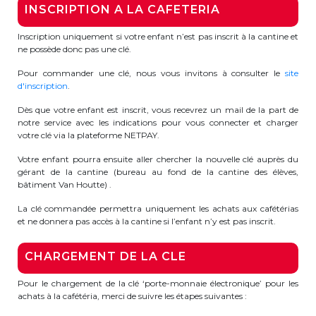
INSCRIPTION A LA CAFETERIA
BE10 3100 9205 4504
Inscription uniquement si votre enfant n’est pas inscrit à la cantine et
ne possède donc pas une clé.
Casiers
Pour commander une clé, nous vous invitons à consulter le
site
d'inscription
.
+32 (0)2 373 87 68
Dès que votre enfant est inscrit, vous recevrez un mail de la part de
notre service avec les indications pour vous connecter et charger
casiers@apeee-bxl1-services.be
votre clé via la plateforme NETPAY.
BE52 3101 4777 1809
Votre enfant pourra ensuite aller chercher la nouvelle clé auprès du
gérant de la cantine (bureau au fond de la cantine des élèves,
bâtiment Van Houtte) .
Coordination & Direction
La clé commandée permettra uniquement les achats aux cafétérias
et ne donnera pas accès à la cantine si l’enfant n’y est pas inscrit.
+32 (0)2 375 94 84
CHARGEMENT DE LA CLE
coordination@apeee-bxl1-services.be
Pour le chargement de la clé ‘porte-monnaie électronique’ pour les
achats à la cafétéria, merci de suivre les étapes suivantes :