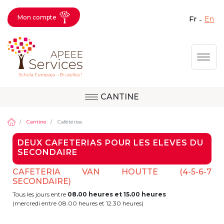
Mon compte
fr
en
Fermer X
Aller
Togg
au
contenu
principal
CANTINE
Question, avis,
Site d'Uccle
demande, suggestion :
Cantine
Cafétérias
contactez le bon
DEUX CAFETERIAS POUR LES ELEVES DU
service !
SECONDAIRE
Site de Berkendael
CAFETERIA VAN HOUTTE (4-5-6-7
SECONDAIRE)
Activités périscolaires Berkendael
Tous les jours entre
08.00 heures
et 15.00 heures
(mercredi entre 08.00 heures et 12.30 heures)
+32 (0)472 07 35 25