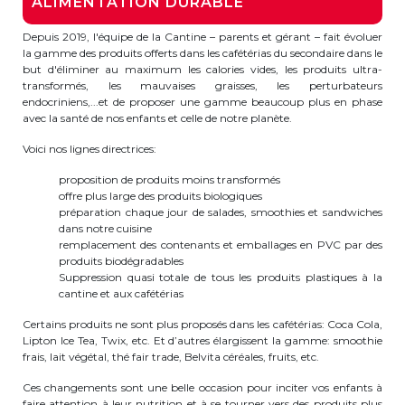
ALIMENTATION DURABLE
transport@apeee-bxl1-services.be
Depuis 2019, l'équipe de la Cantine – parents et gérant – fait évoluer
la gamme des produits offerts dans les cafétérias du secondaire dans le
BE77 3100 8642 2642
but d'éliminer au maximum les calories vides, les produits ultra-
transformés, les mauvaises graisses, les perturbateurs
endocriniens,...et de proposer une gamme beaucoup plus en phase
avec la santé de nos enfants et celle de notre planète.
Voici nos lignes directrices:
proposition de produits moins transformés
offre plus large des produits biologiques
préparation chaque jour de salades, smoothies et sandwiches
dans notre cuisine
remplacement des contenants et emballages en PVC par des
produits biodégradables
Suppression quasi totale de tous les produits plastiques à la
cantine et aux cafétérias
Certains produits ne sont plus proposés dans les cafétérias: Coca Cola,
Lipton Ice Tea, Twix, etc. Et d’autres élargissent la gamme: smoothie
frais, lait végétal, thé fair trade, Belvita céréales, fruits, etc.
Ces changements sont une belle occasion pour inciter vos enfants à
faire attention à leur nutrition et à se tourner vers des produits plus