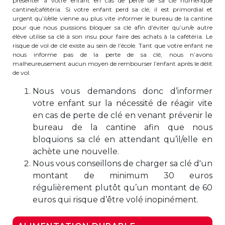
présenter à votre enfant en cas de perte de sa clé numérique
Lockers
cantine/cafétéria. Si votre enfant perd sa clé, il est primordial et
urgent qu’il/elle vienne au plus vite informer le bureau de la cantine
+32 (0)2 373 87 68
pour que nous puissions bloquer sa clé afin d’éviter qu’un/e autre
élève utilise sa clé à son insu pour faire des achats à la cafétéria. Le
casiers@apeee-bxl1-services.be
risque de vol de clé existe au sein de l’école. Tant que votre enfant ne
nous informe pas de la perte de sa clé, nous n’avons
BE52 3101 4777 1809
malheureusement aucun moyen de rembourser l’enfant après le délit
de vol.
Nous vous demandons donc d’informer
Natation (toutes les écoles)
votre enfant sur la nécessité de réagir vite
en cas de perte de clé en venant prévenir le
+32 (0)2 375 31 35
bureau de la cantine afin que nous
bloquions sa clé en attendant qu’il/elle en
natation@apeee-bxl1-services.be
achète une nouvelle.
BE30 3100 2003 2711
Nous vous conseillons de charger sa clé d'un
montant de minimum 30 euros
régulièrement plutôt qu’un montant de 60
Transport
euros qui risque d’être volé inopinément.
+32 (0)2 374 70 46