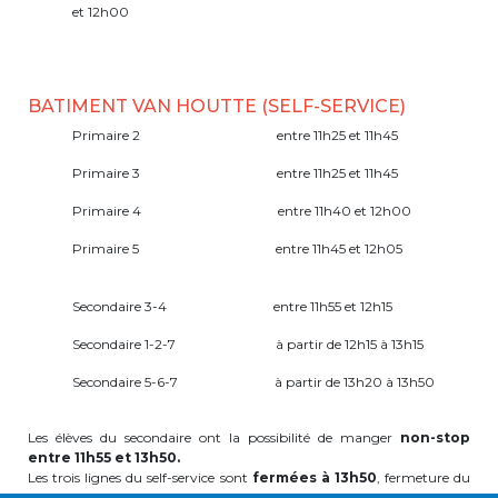
et 12h00
periscolaire.berkendael@apeee-bxl1-
services.be
BE91 3631 6790 0976
BATIMENT VAN HOUTTE (SELF-SERVICE)
Primaire 2 entre 11h25 et 11h45
Activités périscolaires Uccle
Primaire 3 entre 11h25 et 11h45
Primaire 4 entre 11h40 et 12h00
+32 (0)2 375 31 35
Primaire 5 entre 11h45 et 12h05
cesame@apeee-bxl1-services.be
BE30 3100 2003 2711
Secondaire 3-4 entre 11h55 et 12h15
Secondaire 1-2-7 à partir de 12h15 à 13h15
Secondaire 5-6-7 à partir de 13h20 à 13h50
Cantine
Les élèves du secondaire ont la possibilité de manger
non-stop
+32 (0)2 374 76 75
entre 11h55 et 13h50.
Les trois lignes du self-service sont
fermées à 13h50
, fermeture du
cantine@apeee-bxl1-services.be
restaurant à 14h00.