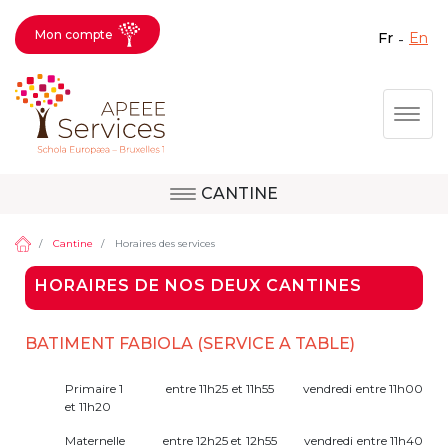
Mon compte
fr
en
Fermer X
Aller
Togg
au
contenu
principal
CANTINE
Question, avis,
Site d'Uccle
demande, suggestion :
Cantine
Horaires des services
contactez le bon
HORAIRES DE NOS DEUX CANTINES
service !
Site de Berkendael
BATIMENT FABIOLA (SERVICE A TABLE)
Activités périscolaires Berkendael
Primaire 1 entre 11h25 et 11h55 vendredi entre 11h00
et 11h20
+32 (0)472 07 35 25
Maternelle entre 12h25 et 12h55 vendredi entre 11h40