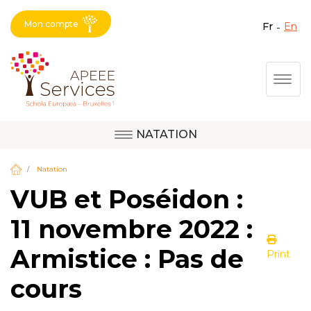
Mon compte
fr
en
Fermer X
Aller
Togg
au
contenu
principal
NATATION
Question, avis,
Site d'Uccle
demande, suggestion :
Natation
contactez le bon
VUB et Poséidon :
service !
Site de Berkendael
11 novembre 2022 :
Armistice : Pas de
Print
Activités périscolaires Berkendael
cours
+32 (0)472 07 35 25