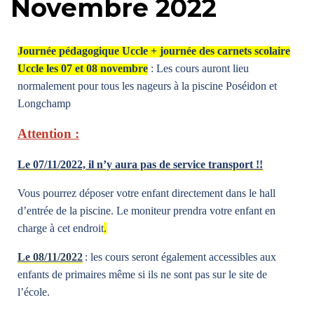
Novembre 2022
periscolaire.berkendael@apeee-bxl1-
services.be
Journée pédagogique Uccle + journée des carnets scolaire
BE91 3631 6790 0976
Uccle les 07 et 08 novembre
: Les cours auront lieu
normalement pour tous les nageurs à la piscine Poséidon et
Longchamp
Activités périscolaires Uccle
Attention :
+32 (0)2 375 31 35
Le 07/11/2022, il n’y aura pas de service transport !!
cesame@apeee-bxl1-services.be
BE30 3100 2003 2711
Vous pourrez déposer votre enfant directement dans le hall
d’entrée de la piscine. Le moniteur prendra votre enfant en
charge à cet endroit
.
Cantine
Le 08/11/2022
: les cours seront également accessibles aux
enfants de primaires même si ils ne sont pas sur le site de
+32 (0)2 374 76 75
l’école.
cantine@apeee-bxl1-services.be