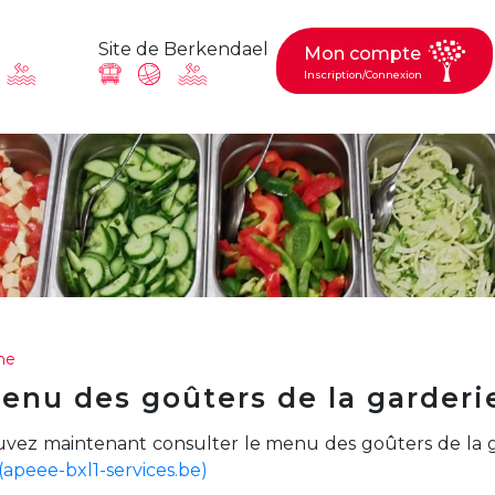
Site de Berkendael
Mon compte
Inscription/Connexion
ande, suggestion : contac
Activités périscolaires Berkendael
+32 (0)472 07 35 25
ne
enu des goûters de la garderie
periscolaire.berkendael@apeee-bxl1-services.be
BE91 3631 6790 0976
vez maintenant consulter le menu des goûters de la 
(apeee-bxl1-services.be)