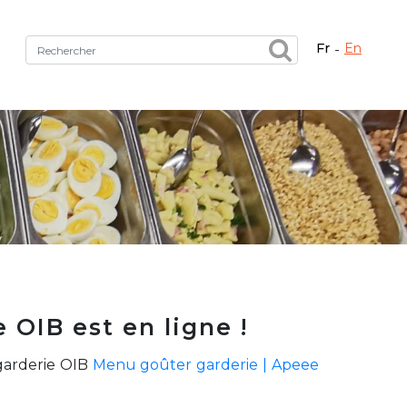
fr
en
Fermer X
tez le bon service !
 OIB est en ligne !
garderie OIB
Menu goûter garderie | Apeee