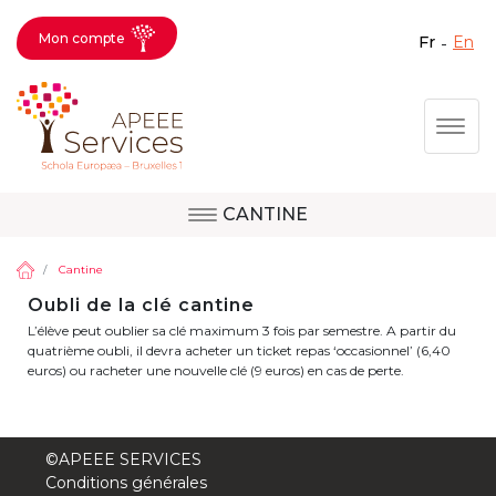
Mon compte
fr
en
Fermer X
Aller
Togg
au
contenu
principal
CANTINE
Question, avis,
Site d'Uccle
demande, suggestion :
Cantine
contactez le bon
Oubli de la clé cantine
L’élève peut oublier sa clé maximum 3 fois par semestre. A partir du
service !
Site de Berkendael
quatrième oubli, il devra acheter un ticket repas ‘occasionnel’ (6,40
euros) ou racheter une nouvelle clé (9 euros) en cas de perte.
Activités périscolaires Berkendael
©APEEE SERVICES
+32 (0)472 07 35 25
Conditions générales