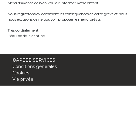
Merci d’avance de bien vouloir informer votre enfant.
BE10 3100 9205 4504
Nous regrettons évidemment les conséquences de cette grève et nous
nous excusons de ne pouvoir proposer le menu prévu.
Casiers
Très cordialement,
L’équipe de la cantine.
+32 (0)2 373 87 68
casiers@apeee-bxl1-services.be
©APEEE SERVICES
Conditions générales
BE52 3101 4777 1809
Cookies
Vie privée
Coordination & Direction
+32 (0)2 375 94 84
coordination@apeee-bxl1-services.be