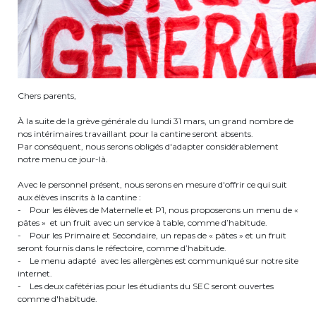
periscolaire.berkendael@apeee-bxl1-
services.be
BE91 3631 6790 0976
Chers parents,
Activités périscolaires Uccle
À la suite de la grève générale du lundi 31 mars, un grand nombre de
nos intérimaires travaillant pour la cantine seront absents.
+32 (0)2 375 31 35
Par conséquent, nous serons obligés d'adapter considérablement
notre menu ce jour-là.
cesame@apeee-bxl1-services.be
Avec le personnel présent, nous serons en mesure d'offrir ce qui suit
BE30 3100 2003 2711
aux élèves inscrits à la cantine :
- Pour les élèves de Maternelle et P1, nous proposerons un menu de «
pâtes » et un fruit avec un service à table, comme d’habitude.
- Pour les Primaire et Secondaire, un repas de « pâtes » et un fruit
Cantine
seront fournis dans le réfectoire, comme d’habitude.
- Le menu adapté avec les allergènes est communiqué sur notre site
internet.
+32 (0)2 374 76 75
- Les deux cafétérias pour les étudiants du SEC seront ouvertes
comme d'habitude.
cantine@apeee-bxl1-services.be