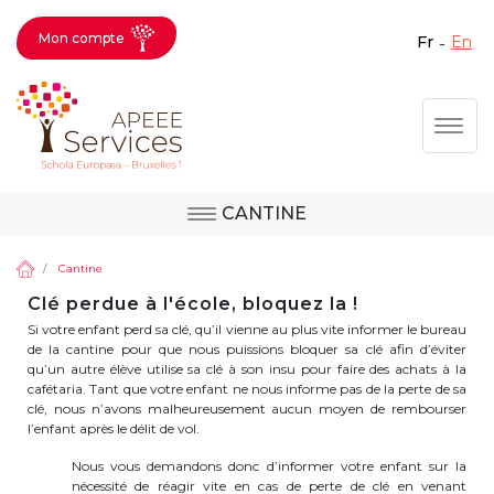
Mon compte
fr
en
Fermer X
Aller
Togg
au
contenu
principal
CANTINE
Question, avis,
Site d'Uccle
demande, suggestion :
Cantine
contactez le bon
Clé perdue à l'école, bloquez la !
Si votre enfant perd sa clé, qu’il vienne au plus vite informer le bureau
service !
Site de Berkendael
de la cantine pour que nous puissions bloquer sa clé afin d’éviter
qu’un autre élève utilise sa clé à son insu pour faire des achats à la
cafétaria. Tant que votre enfant ne nous informe pas de la perte de sa
clé, nous n’avons malheureusement aucun moyen de rembourser
Activités périscolaires Berkendael
l’enfant après le délit de vol.
Nous vous demandons donc d’informer votre enfant sur la
+32 (0)472 07 35 25
nécessité de réagir vite en cas de perte de clé en venant