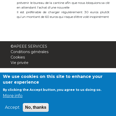
prévenir le bureau de la cantine afin que nous bloquions sa clé
periscolaire.berkendael@apeee-bxl1-
en attendant l'achat d'une nouvelle
services.be
Il est préférable de charger régulièrement 30 euros plutôt
qu’un montant de 60 euros qui risque d’être volé inopinément
BE91 3631 6790 0976
Activités périscolaires Uccle
©APEEE SERVICES
Conditions générales
+32 (0)2 375 31 35
Cookies
cesame@apeee-bxl1-services.be
Vie privée
BE30 3100 2003 2711
We use cookies on this site to enhance your
user experience
By clicking the Accept button, you agree to us doing so.
Cantine
More info
+32 (0)2 374 76 75
Accept
No, thanks
cantine@apeee-bxl1-services.be