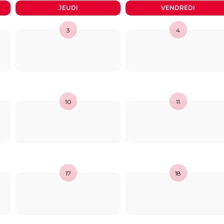
JEUDI
VENDREDI
3
4
10
11
17
18