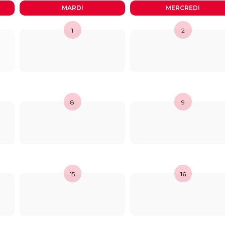
MARDI
MERCREDI
Activités périscolaires Uccle
1
2
+32 (0)2 375 31 35
cesame@apeee-bxl1-services.be
BE30 3100 2003 2711
8
9
Cantine
+32 (0)2 374 76 75
cantine@apeee-bxl1-services.be
BE10 3100 9205 4504
15
16
Casiers