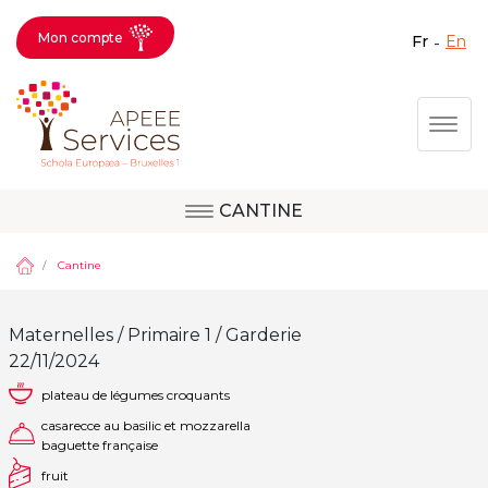
Mon compte
fr
en
Fermer X
Aller
Togg
au
contenu
principal
CANTINE
Question, avis,
Site d'Uccle
demande, suggestion :
Cantine
contactez le bon
service !
Site de Berkendael
Maternelles / Primaire 1 / Garderie
22/11/2024
plateau de légumes croquants
Activités périscolaires Berkendael
casarecce au basilic et mozzarella
baguette française
+32 (0)472 07 35 25
fruit