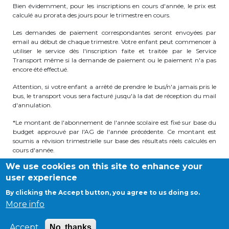
Bien évidemment, pour les inscriptions en cours d'année, le prix est
BE10 3100 9205 4504
calculé au prorata des jours pour le trimestre en cours.
Les demandes de paiement correspondantes seront envoyées par
email au début de chaque trimestre. Votre enfant peut commencer à
Casiers
utiliser le service dès l'inscription faite et traitée par le Service
Transport même si la demande de paiement ou le paiement n'a pas
encore été effectué.
+32 (0)2 373 87 68
Attention, si votre enfant a arrêté de prendre le bus/n'a jamais pris le
casiers@apeee-bxl1-services.be
bus, le transport vous sera facturé jusqu'à la dat de réception du mail
d'annulation.
BE52 3101 4777 1809
*Le montant de l'abonnement de l'année scolaire est fixé sur base du
budget approuvé par l'AG de l'année précédente. Ce montant est
soumis a révision trimestrielle sur base des résultats réels calculés en
cours d'année.
Coordination & Direction
We use cookies on this site to enhance your
**Seuls les enfants prenant le bus UNIQUEMENT pour aller à une
+32 (0)2 375 94 84
user experience
garderie post-scolaire (Wilson, Clovis, Cole, Berkendael) peuvent
bénéficier de l'abonnement réduit à 50 %.
By clicking the Accept button, you agree to us doing so.
coordination@apeee-bxl1-services.be
More info
Dernière mise à jour de cette page: 05/06/2026
Accept
No, thanks