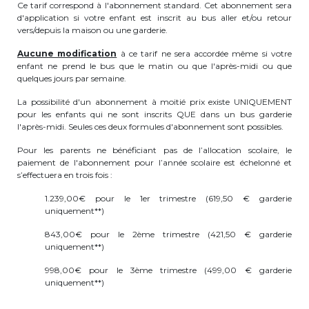
Ce tarif correspond à l'abonnement standard. Cet abonnement sera
periscolaire.berkendael@apeee-bxl1-
d'application si votre enfant est inscrit au bus aller et/ou retour
services.be
vers/depuis la maison ou une garderie.
Aucune modification
BE91 3631 6790 0976
à ce tarif ne sera accordée même si votre
enfant ne prend le bus que le matin ou que l'après-midi ou que
quelques jours par semaine.
La possibilité d'un abonnement à moitié prix existe UNIQUEMENT
Activités périscolaires Uccle
pour les enfants qui ne sont inscrits QUE dans un bus garderie
l'après-midi. Seules ces deux formules d'abonnement sont possibles.
+32 (0)2 375 31 35
Pour les parents ne bénéficiant pas de l’allocation scolaire, le
paiement de l'abonnement pour l’année scolaire est échelonné et
cesame@apeee-bxl1-services.be
s’effectuera en trois fois :
BE30 3100 2003 2711
1.239,00€ pour le 1er trimestre (619,50 € garderie
uniquement**)
843,00€ pour le 2ème trimestre (421,50 € garderie
Cantine
uniquement**)
998,00€ pour le 3ème trimestre (499,00 € garderie
+32 (0)2 374 76 75
uniquement**)
cantine@apeee-bxl1-services.be