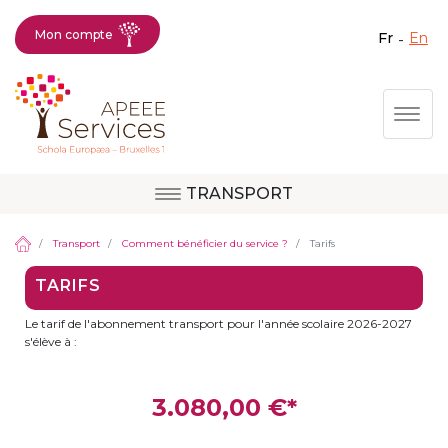
Mon compte
fr
en
Fermer X
Aller
Togg
au
contenu
principal
TRANSPORT
Question, avis,
Site d'Uccle
demande, suggestion :
Transport
Comment bénéficier du service ?
Tarifs
contactez le bon
TARIFS
service !
Site de Berkendael
Le tarif de l'abonnement transport pour l'année scolaire 2026-2027
s'élève à :
Activités périscolaires Berkendael
3.080,00 €*
+32 (0)472 07 35 25