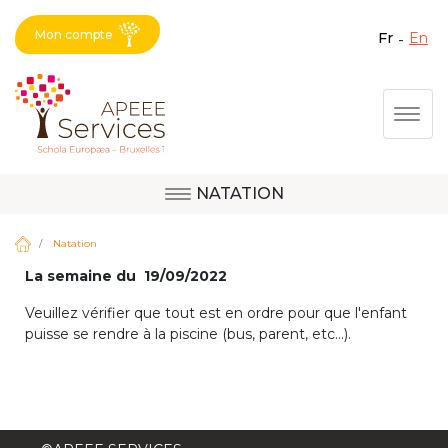
Mon compte
fr
en
Fermer X
Aller
Togg
au
contenu
principal
NATATION
Question, avis,
Site d'Uccle
demande, suggestion :
Natation
contactez le bon
La semaine du 19/09/2022
service !
Site de Berkendael
Veuillez vérifier que tout est en ordre pour que l'enfant
puisse se rendre à la piscine (bus, parent, etc...).
Activités périscolaires Berkendael
+32 (0)472 07 35 25