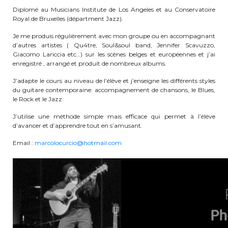
Diplomé au Musicians Institute de Los Angeles et au Conservatoire
periscolaire.berkendael@apeee-bxl1-
Royal de Bruxelles (départment Jazz).
services.be
Je me produis régulièrement avec mon groupe ou en accompagnant
BE91 3631 6790 0976
d’autres artistes ( Qu4tre, Soul&soul band, Jennifer Scavuzzo,
Giacomo Lariccia etc…) sur les scènes belges et européennes et j’ai
enregistré , arrangé et produit de nombreux albums.
Activités périscolaires Uccle
J’adapte le cours au niveau de l’élève et j’enseigne les différents styles
du guitare contemporaine: accompagnement de chansons, le Blues,
le Rock et le Jazz.
+32 (0)2 375 31 35
J’utilise une méthode simple mais efficace qui permet à l’élève
cesame@apeee-bxl1-services.be
d’avancer et d’apprendre tout en s’amusant.
BE30 3100 2003 2711
Email :
marcolocurcio@hotmail.com
Cantine
+32 (0)2 374 76 75
cantine@apeee-bxl1-services.be