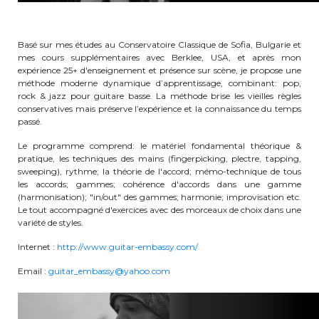
BE10 3100 9205 4504
Basé sur mes études au Conservatoire Classique de Sofia, Bulgarie et
mes cours supplémentaires avec Berklee, USA, et après mon
expérience 25+ d'enseignement et présence sur scène, je propose une
Casiers
méthode moderne dynamique d’apprentissage, combinant: pop,
rock & jazz pour guitare basse. La méthode brise les vieilles règles
+32 (0)2 373 87 68
conservatives mais préserve l’expérience et la connaissance du temps
passé.
casiers@apeee-bxl1-services.be
Le programme comprend: le matériel fondamental théorique &
BE52 3101 4777 1809
pratique, les techniques des mains (fingerpicking, plectre, tapping,
sweeping), rythme; la théorie de l'accord; mémo-technique de tous
les accords; gammes; cohérence d'accords dans une gamme
(harmonisation); "in/out" des gammes; harmonie; improvisation etc.
Le tout accompagné d'exercices avec des morceaux de choix dans une
Coordination & Direction
variété de styles.
+32 (0)2 375 94 84
Internet :
http://www.guitar-embassy.com/
coordination@apeee-bxl1-services.be
Email :
guitar_embassy@yahoo.com