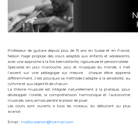
Garderie Berkendael
+32 (0)472 07 35 25
periscolaire.berkendael@apeee-bxl1-
services.be
Professeur de guitare depuis plus de 15 ans en Suisse et en France,
BE91 3631 6790 0976
Nelson Hage propose des cours adaptés aux enfants et adolescents,
avec une approche à la fois bienveillante, rigoureuse et personnalisée.
Spécialisé en jazz manouche, jazz et musiques du monde, il met
l’accent sur une pédagogie sur mesure : chaque élève apprend
différemment, c’est pourquoi sa méthode s’adapte à la sensibilité, au
Garderie Uccle
rythme et aux objectifs de chacun.
La théorie musicale est intégrée naturellement à la pratique, pour
+32 (0)2 375 31 35
développer l’oreille, la compréhension harmonique et l’autonomie
musicale, sans jamais perdre le plaisir de jouer.
garderie@apeee-bxl1-services.be
Les cours sont ouverts à tous les niveaux, du débutant au plus
avancé.
BE72 3100 8650 7316
Email :
mailto:xoenon@hotmail.com