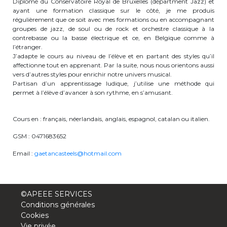
Diplomé du Conservatoire Royal de Bruxelles (départment Jazz) et
ayant une formation classique sur le côté, je me produis
periscolaire.berkendael@apeee-bxl1-
régulièrement que ce soit avec mes formations ou en accompagnant
services.be
groupes de jazz, de soul ou de rock et orchestre classique à la
contrebasse ou la basse électrique et ce, en Belgique comme à
BE91 3631 6790 0976
l’étranger.
J’adapte le cours au niveau de l’élève et en partant des styles qu’il
affectionne tout en apprenant. Par la suite, nous nous orientons aussi
vers d’autres styles pour enrichir notre univers musical.
Activités périscolaires Uccle
Partisan d’un apprentissage ludique, j’utilise une méthode qui
permet à l’élève d’avancer à son rythme, en s’amusant.
+32 (0)2 375 31 35
Cours en : français, néerlandais, anglais, espagnol, catalan ou italien.
cesame@apeee-bxl1-services.be
GSM : 0471683652
BE30 3100 2003 2711
Email :
gaetancasteels@hotmail.com
Cantine
©APEEE SERVICES
+32 (0)2 374 76 75
Conditions générales
Cookies
cantine@apeee-bxl1-services.be
Vie privée