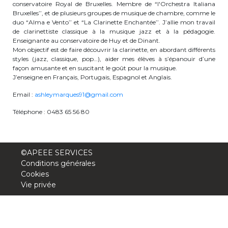
conservatoire Royal de Bruxelles. Membre de “l'Orchestra Italiana
periscolaire.berkendael@apeee-bxl1-
Bruxelles’’, et de plusieurs groupes de musique de chambre, comme le
services.be
duo “Alma e Vento’’ et “La Clarinette Enchantée’’. J’allie mon travail
de clarinettiste classique à la musique jazz et à la pédagogie.
BE91 3631 6790 0976
Enseignante au conservatoire de Huy et de Dinant.
Mon objectif est de faire découvrir la clarinette, en abordant différents
styles (jazz, classique, pop…), aider mes élèves à s’épanouir d’une
façon amusante et en suscitant le goût pour la musique.
J’enseigne en Français, Portugais, Espagnol et Anglais.
Activités périscolaires Uccle
Email :
ashleymarques91@gmail.com
+32 (0)2 375 31 35
Téléphone : 0483 65 56 80
cesame@apeee-bxl1-services.be
BE30 3100 2003 2711
©APEEE SERVICES
Conditions générales
Cookies
Cantine
Vie privée
+32 (0)2 374 76 75
cantine@apeee-bxl1-services.be