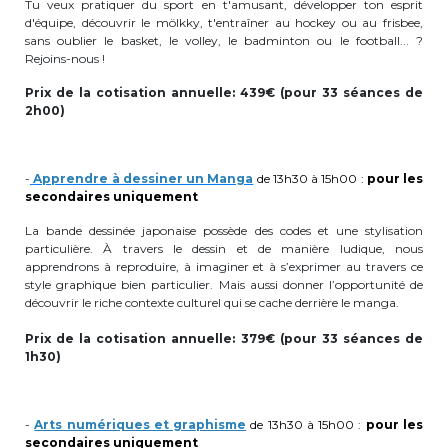
Tu veux pratiquer du sport en t'amusant, développer ton esprit
BE10 3100 9205 4504
d'équipe, découvrir le mölkky, t'entraîner au hockey ou au frisbee,
sans oublier le basket, le volley, le badminton ou le football... ?
Rejoins-nous !
Prix de la cotisation annuelle: 439€ (pour 33 séances de
Casiers
2h00)
+32 (0)2 373 87 68
-
Apprendre à dessiner un Manga
de 13h30 à 15h00 :
pour les
casiers@apeee-bxl1-services.be
secondaires uniquement
BE52 3101 4777 1809
La bande dessinée japonaise possède des codes et une stylisation
particulière. À travers le dessin et de manière ludique, nous
apprendrons à reproduire, à imaginer et à s’exprimer au travers ce
style graphique bien particulier. Mais aussi donner l’opportunité de
Coordination & Direction
découvrir le riche contexte culturel qui se cache derrière le manga.
Prix de la cotisation annuelle: 379€ (pour 33 séances de
+32 (0)2 375 94 84
1h30)
coordination@apeee-bxl1-services.be
-
Arts numériques et graphisme
de 13h30 à 15h00 :
pour les
secondaires uniquement