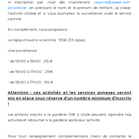
Lockers
⇒ Inscription par mail dès maintenant
cesame@apeee-bxl1-
services.be
en précisant le nom et le prénom de l'enfant, sa classe,
l'activité choisie et si vous souhaitez la surveillance ou/et le service
+32 (0)2 373 87 68
cantine
casiers@apeee-bxl1-services.be
En complément, nous proposons :
BE52 3101 4777 1809
Le repas chaud à la cantine : 195€ (33 repas)
Une surveillance :
- de 13h30 à 15h30 : 215 €
Natation (toutes les écoles)
- de 15h00 à 17h00 : 215€
+32 (0)2 375 31 35
- de 15h30 à 17h00 : 195 €
natation@apeee-bxl1-services.be
Attention : ces activités et les services annexes seront
mis en place sous réserve d’un nombre minimum d’inscrits
BE30 3100 2003 2711
!
Les enfants inscrits à la garderie OIB à Uccle peuvent rejoindre nos
activités et retourner à la garderie après leur activité.
Transport
Pour tout renseignement complémentaire, merci de contacter le
+32 (0)2 374 70 46