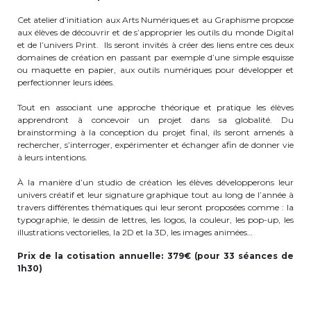
Cet atelier d’initiation aux Arts Numériques et au Graphisme propose
Garderie Berkendael
aux élèves de découvrir et de s’approprier les outils du monde Digital
et de l’univers Print. Ils seront invités à créer des liens entre ces deux
domaines de création en passant par exemple d’une simple esquisse
+32 (0)472 07 35 25
ou maquette en papier, aux outils numériques pour développer et
perfectionner leurs idées.
periscolaire.berkendael@apeee-bxl1-
services.be
Tout en associant une approche théorique et pratique les élèves
apprendront à concevoir un projet dans sa globalité. Du
BE91 3631 6790 0976
brainstorming à la conception du projet final, ils seront amenés à
rechercher, s’interroger, expérimenter et échanger afin de donner vie
à leurs intentions.
Garderie Uccle
À la manière d’un studio de création les élèves développerons leur
univers créatif et leur signature graphique tout au long de l’année à
travers différentes thématiques qui leur seront proposées comme : la
+32 (0)2 375 31 35
typographie, le dessin de lettres, les logos, la couleur, les pop-up, les
illustrations vectorielles, la 2D et la 3D, les images animées…
garderie@apeee-bxl1-services.be
Prix de la cotisation annuelle: 379€ (pour 33 séances de
BE72 3100 8650 7316
1h30)