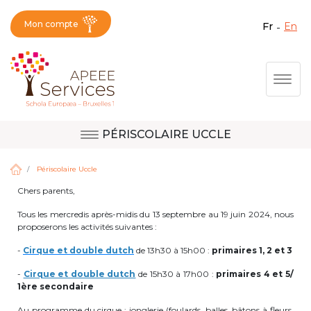
Mon compte
fr
en
Fermer X
Aller
Togg
au
contenu
principal
PÉRISCOLAIRE UCCLE
Question, avis,
Site d'Uccle
demande, suggestion :
Périscolaire Uccle
contactez le bon
Chers parents,
service !
Site de Berkendael
Tous les mercredis après-midis du 13 septembre au 19 juin 2024, nous
proposerons les activités suivantes :
-
Cirque et double dutch
de 13h30 à 15h00 :
primaires 1, 2 et 3
Activités périscolaires Berkendael
-
Cirque et double dutch
de 15h30 à 17h00 :
primaires 4 et 5/
1ère secondaire
+32 (0)472 07 35 25
Au programme du cirque
: jonglerie (foulards, balles, bâtons à fleurs,