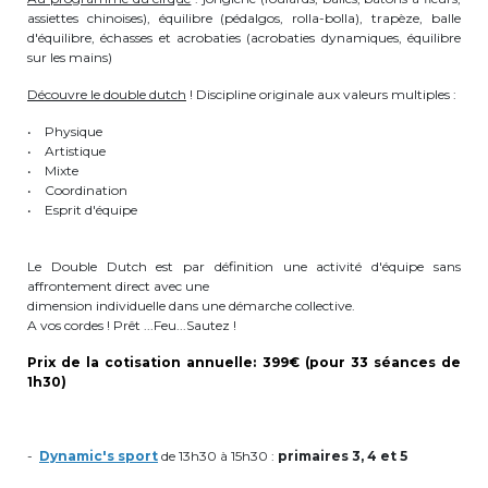
assiettes chinoises), équilibre (pédalgos, rolla-bolla), trapèze, balle
periscolaire.berkendael@apeee-bxl1-
d'équilibre, échasses et acrobaties (acrobaties dynamiques, équilibre
services.be
sur les mains)
BE91 3631 6790 0976
Découvre le double dutch
! Discipline originale aux valeurs multiples :
• Physique
• Artistique
Activités périscolaires Uccle
• Mixte
• Coordination
• Esprit d'équipe
+32 (0)2 375 31 35
cesame@apeee-bxl1-services.be
Le Double Dutch est par définition une activité d'équipe sans
affrontement direct avec une
BE30 3100 2003 2711
dimension individuelle dans une démarche collective.
A vos cordes ! Prêt ...Feu...Sautez !
Prix de la cotisation annuelle: 399€ (pour 33 séances de
1h30)
Cantine
+32 (0)2 374 76 75
-
Dynamic's sport
de 13h30 à 15h30 :
primaires 3, 4 et 5
cantine@apeee-bxl1-services.be