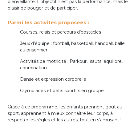
bienveillante. L’objectif n’est pas la performance, mais le
BE10 3100 9205 4504
plaisir de bouger et de participer.
Parmi les activités proposées :
Casiers
Courses, relais et parcours d’obstacles
Jeux d’équipe : football, basketball, handball, balle
+32 (0)2 373 87 68
au prisonnier
casiers@apeee-bxl1-services.be
Activités de motricité : Parkour, sauts, équilibre,
BE52 3101 4777 1809
coordination
Danse et expression corporelle
Olympiades et défis sportifs en groupe
Coordination & Direction
+32 (0)2 375 94 84
Grâce à ce programme, les enfants prennent goût au
sport, apprennent à mieux connaître leur corps, à
coordination@apeee-bxl1-services.be
respecter les règles et les autres, tout en s’amusant !