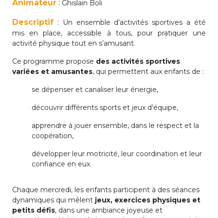
Animateur
:
Ghislain Boli
periscolaire.berkendael@apeee-bxl1-
services.be
Descriptif
:
Un ensemble d’activités sportives a été
mis en place, accessible à tous, pour pratiquer une
BE91 3631 6790 0976
activité physique tout en s’amusant.
Ce programme propose
des activités sportives
variées et amusantes
, qui permettent aux enfants de :
Activités périscolaires Uccle
se dépenser et canaliser leur énergie,
+32 (0)2 375 31 35
découvrir différents sports et jeux d’équipe,
cesame@apeee-bxl1-services.be
apprendre à jouer ensemble, dans le respect et la
BE30 3100 2003 2711
coopération,
développer leur motricité, leur coordination et leur
confiance en eux.
Cantine
Chaque mercredi, les enfants participent à des séances
+32 (0)2 374 76 75
dynamiques qui mêlent
jeux, exercices physiques et
petits défis
, dans une ambiance joyeuse et
cantine@apeee-bxl1-services.be