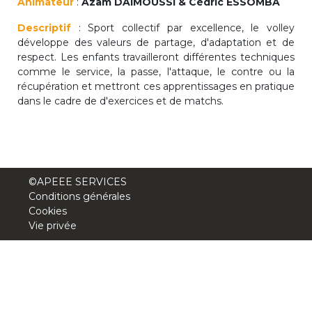
Animateur
:
Azam DAIMOUSSi & Cédric ESSOMBA
periscolaire.berkendael@apeee-bxl1-
Descriptif
: Sport collectif par excellence, le volley
services.be
développe des valeurs de partage, d'adaptation et de
BE91 3631 6790 0976
respect. Les enfants travailleront différentes techniques
comme le service, la passe, l'attaque, le contre ou la
récupération et mettront ces apprentissages en pratique
dans le cadre de d'exercices et de matchs.
Activités périscolaires Uccle
+32 (0)2 375 31 35
cesame@apeee-bxl1-services.be
©APEEE SERVICES
BE30 3100 2003 2711
Conditions générales
Cookies
Vie privée
Cantine
+32 (0)2 374 76 75
cantine@apeee-bxl1-services.be