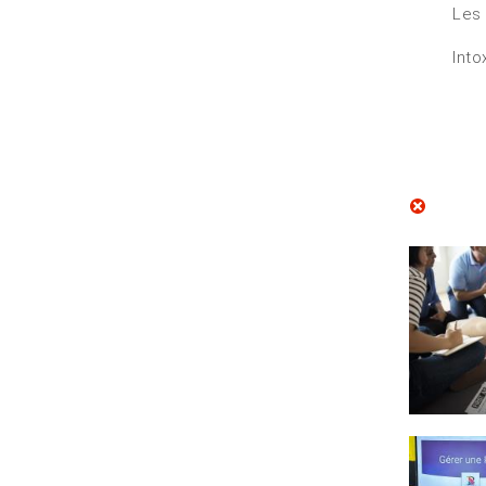
Les 
Into