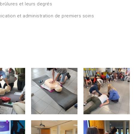
brûlures et leurs degrés
BE91 3631 6790 0976
xication et administration de premiers soins
Garderie Uccle
+32 (0)2 375 31 35
garderie@apeee-bxl1-services.be
BE72 3100 8650 7316
Lockers
+32 (0)2 373 87 68
casiers@apeee-bxl1-services.be
BE52 3101 4777 1809