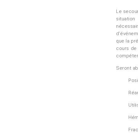
Le secour
situation
nécessair
d’événem
que la pr
cours de 
compétenc
Seront a
Posi
Réan
Util
Hémo
Frac