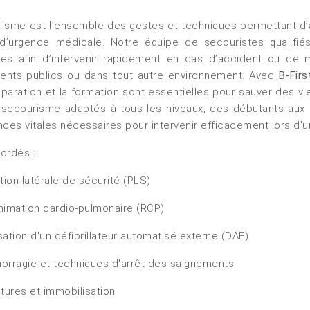
+32 (0)2 373 87 68
isme est l’ensemble des gestes et techniques permettant d
casiers@apeee-bxl1-services.be
 d’urgence médicale. Notre équipe de secouristes qualifié
es afin d’intervenir rapidement en cas d’accident ou de mal
BE52 3101 4777 1809
ents publics ou dans tout autre environnement. Avec
B-Firs
éparation et la formation sont essentielles pour sauver des 
secourisme adaptés à tous les niveaux, des débutants aux pr
Coordination & Direction
es vitales nécessaires pour intervenir efficacement lors d'un
+32 (0)2 375 94 84
bordés :
coordination@apeee-bxl1-services.be
tion latérale de sécurité (PLS)
imation cardio-pulmonaire (RCP)
isation d'un défibrillateur automatisé externe (DAE)
Garderie Berkendael
rragie et techniques d'arrêt des saignements
+32 (0)472 07 35 25
tures et immobilisation
periscolaire.berkendael@apeee-bxl1-services.be