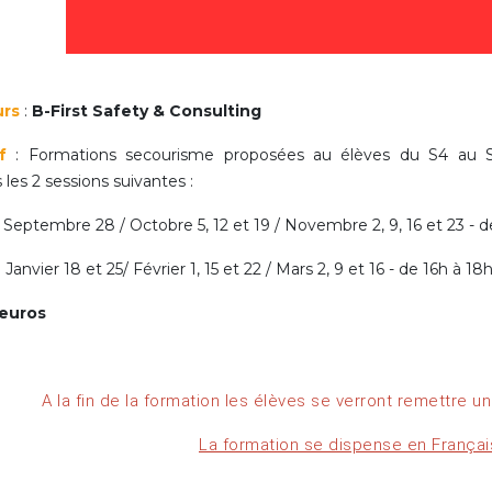
Activités périscolaires Uccle
+32 (0)2 375 31 35
urs
:
B-First Safety & Consulting
cesame@apeee-bxl1-services.be
f
: Formations secourisme proposées au élèves du S4 au S
BE30 3100 2003 2711
les 2 sessions suivantes :
: Septembre 28 / Octobre 5, 12 et 19 / Novembre 2, 9, 16 et 23 - d
Cantine
: Janvier 18 et 25/ Février 1, 15 et 22 / Mars 2, 9 et 16 - de 16h à 18
+32 (0)2 374 76 75
 euros
cantine@apeee-bxl1-services.be
BE10 3100 9205 4504
A la fin de la formation les élèves se verront remettre u
La formation se dispense en França
Casiers