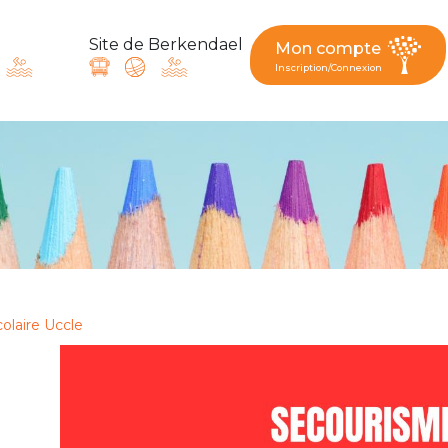
Site de Berkendael
Mon compte
Inscription/Connexion
ande, suggestion : contac
Activités périscolaires Berkendael
+32 (0)472 07 35 25
colaire Uccle
periscolaire.berkendael@apeee-bxl1-services.be
BE91 3631 6790 0976