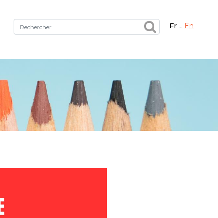
fr
en
Fermer X
tez le bon service !