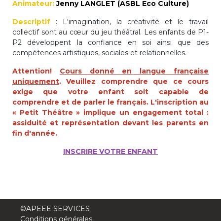
Animateur:
Jenny LANGLET (ASBL Eco Culture)
periscolaire.berkendael@apeee-bxl1-
services.be
Descriptif
: L'imagination, la créativité et le travail
collectif sont au cœur du jeu théâtral. Les enfants de P1-
BE91 3631 6790 0976
P2 développent la confiance en soi ainsi que des
compétences artistiques, sociales et relationnelles.
Attention!
Cours donné en langue française
Activités périscolaires Uccle
uniquement
. Veuillez comprendre que ce cours
exige que votre enfant soit capable de
+32 (0)2 375 31 35
comprendre et de parler le français. L'inscription au
« Petit Théâtre » implique un engagement total :
cesame@apeee-bxl1-services.be
assiduité et représentation devant les parents en
fin d'année.
BE30 3100 2003 2711
INSCRIRE VOTRE ENFANT
Cantine
+32 (0)2 374 76 75
©APEEE SERVICES
cantine@apeee-bxl1-services.be
Conditions générales