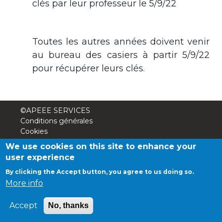
clés par leur professeur le 5/9/22
periscolaire.berkendael@apeee-bxl1-
services.be
BE91 3631 6790 0976
Toutes les autres années doivent venir
au bureau des casiers à partir 5/9/22
pour récupérer leurs clés.
Activités périscolaires Uccle
+32 (0)2 375 31 35
©APEEE SERVICES
cesame@apeee-bxl1-services.be
Conditions générales
Cookies
BE30 3100 2003 2711
Vie privée
We use cookies on this site to enhance your
user experience
By clicking the Accept button, you agree to us doing so.
Cantine
More info
+32 (0)2 374 76 75
Accept
No, thanks
cantine@apeee-bxl1-services.be