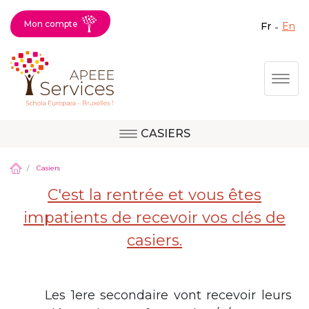
Mon compte
fr
en
Fermer X
Aller
Togg
au
contenu
principal
CASIERS
Question, avis,
Site d'Uccle
demande, suggestion :
Casiers
contactez le bon
C'est la rentrée et vous êtes
service !
Site de Berkendael
impatients de recevoir vos clés de
casiers.
Activités périscolaires Berkendael
Les 1ere secondaire vont recevoir leurs
+32 (0)472 07 35 25