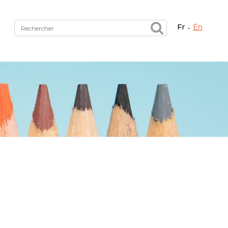
fr
en
Fermer X
tez le bon service !