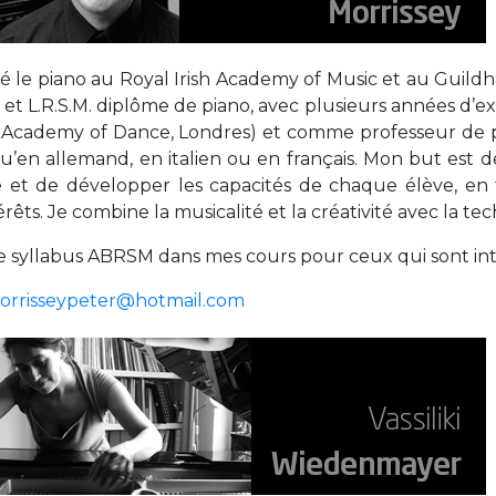
Activités périscolaires Uccle
dié le piano au Royal Irish Academy of Music et au Guild
+32 (0)2 375 31 35
et L.R.S.M. diplôme de piano, avec plusieurs années d
cesame@apeee-bxl1-services.be
 Academy of Dance, Londres) et comme professeur de pia
qu’en allemand, en italien ou en français. Mon but es
BE30 3100 2003 2711
e et de développer les capacités de chaque élève, en
érêts. Je combine la musicalité et la créativité avec la te
Cantine
e le syllabus ABRSM dans mes cours pour ceux qui sont in
+32 (0)2 374 76 75
orrisseypeter@hotmail.com
cantine@apeee-bxl1-services.be
BE10 3100 9205 4504
Casiers