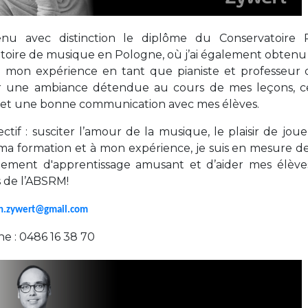
BE91 3631 6790 0976
tenu avec distinction le diplôme du Conservatoire
toire de musique en Pologne, où j’ai également obten
 mon expérience en tant que pianiste et professeur d
Garderie Uccle
r une ambiance détendue au cours de mes leçons, ce 
s et une bonne communication avec mes élèves.
+32 (0)2 375 31 35
garderie@apeee-bxl1-services.be
ctif : susciter l’amour de la musique, le plaisir de jo
ma formation et à mon expérience, je suis en mesure de
BE72 3100 8650 7316
ement d'apprentissage amusant et d’aider mes élèves
 de l’ABSRM!
Lockers
n.zywert@gmail.com
e : 0486 16 38 70
+32 (0)2 373 87 68
casiers@apeee-bxl1-services.be
BE52 3101 4777 1809