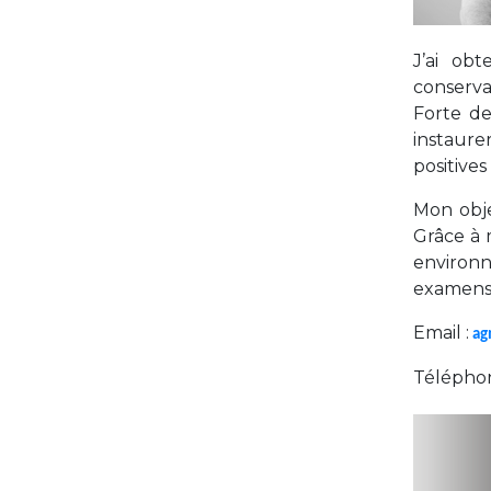
J’ai ob
conserva
Forte de
instaure
positive
Mon obje
Grâce à 
environn
examens
Email :
ag
Téléphon