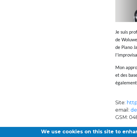
Je suis pr
de Woluwe-
de Piano J
l'improvis
Mon approch
et des base
également 
Site:
http
email:
de
GSM: 04
We use cookies on this site to enh