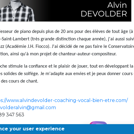
Natation (toutes les écoles)
+32 (0)2 375 31 35
ofesseur de piano depuis plus de 20 ans pour des élèves de tout âge (
Saint-Lambert (très grande distinction chaque année), j'ai aussi su
natation@apeee-bxl1-services.be
azz (Académie J.H. Fiocco). J'ai décidé de ne pas faire le Conservatoi
BE30 3100 2003 2711
ation, ainsi qu'à mon projet de chanteur-auteur-compositeur.
e stimule la confiance et le plaisir de jouer, tout en développant la te
Transport
s solides de solfège. Je m'adapte aux envies et je peux donner cours 
des cours de chant.
+32 (0)2 374 70 46
transport@apeee-bxl1-services.be
s://www.alvindevolder-coaching-vocal-bien-etre.com/
volderalvin@gmail.com
BE77 3100 8642 2642
89 347 563
ance your user experience