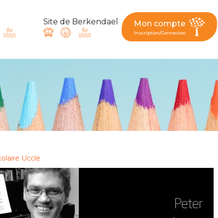
Site de Berkendael
Mon compte
Inscription/Connexion
ande, suggestion : contac
Activités périscolaires Berkendael
+32 (0)472 07 35 25
colaire Uccle
periscolaire.berkendael@apeee-bxl1-services.be
BE91 3631 6790 0976