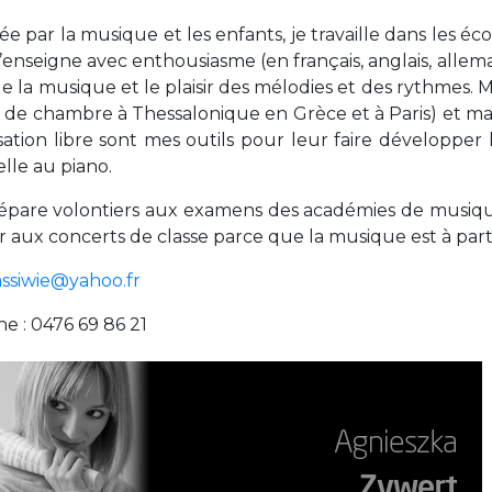
+32 (0)2 373 87 68
e par la musique et les enfants, je travaille dans les éc
casiers@apeee-bxl1-services.be
’enseigne avec enthousiasme (en français, anglais, allema
 la musique et le plaisir des mélodies et des rythmes. 
BE52 3101 4777 1809
de chambre à Thessalonique en Grèce et à Paris) et m
sation libre sont mes outils pour leur faire développer l
lle au piano.
Coordination & Direction
répare volontiers aux examens des académies de musiqu
+32 (0)2 375 94 84
er aux concerts de classe parce que la musique est à part
coordination@apeee-bxl1-services.be
assiwie@yahoo.fr
e : 0476 69 86 21
Garderie Berkendael
+32 (0)472 07 35 25
periscolaire.berkendael@apeee-bxl1-services.be