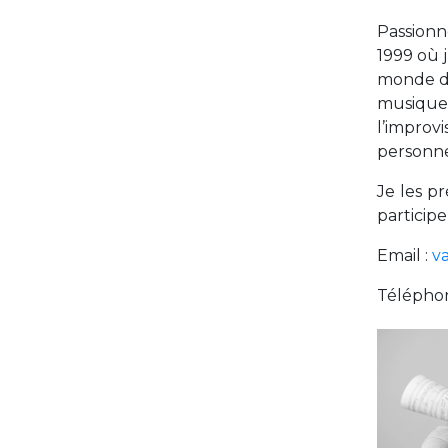
Passionné
1999 où j
monde de
musique 
l’improvi
personne
Je les p
particip
Email :
v
Téléphon