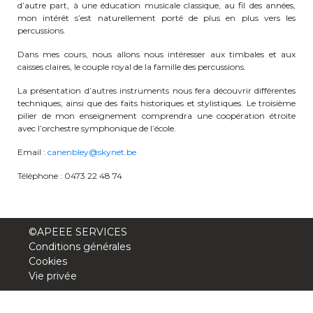
d’autre part, à une éducation musicale classique, au fil des années,
periscolaire.berkendael@apeee-bxl1-
mon intérêt s’est naturellement porté de plus en plus vers les
services.be
percussions.
Dans mes cours, nous allons nous intéresser aux timbales et aux
BE91 3631 6790 0976
caisses claires, le couple royal de la famille des percussions.
La présentation d’autres instruments nous fera découvrir différentes
techniques, ainsi que des faits historiques et stylistiques. Le troisième
Activités périscolaires Uccle
pilier de mon enseignement comprendra une coopération étroite
avec l’orchestre symphonique de l’école.
+32 (0)2 375 31 35
Email :
canenbley@skynet.be
cesame@apeee-bxl1-services.be
Téléphone : 0473 22 48 74
BE30 3100 2003 2711
©APEEE SERVICES
Cantine
Conditions générales
Cookies
Vie privée
+32 (0)2 374 76 75
cantine@apeee-bxl1-services.be