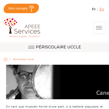
Mon compte
fr
en
Fermer X
Aller
Togg
au
contenu
principal
PÉRISCOLAIRE UCCLE
Question, avis,
Site d'Uccle
demande, suggestion :
Périscolaire Uccle
contactez le bon
service !
Site de Berkendael
Activités périscolaires Berkendael
+32 (0)472 07 35 25
En tant que musicien formé d’une part, à la batterie populaire, et