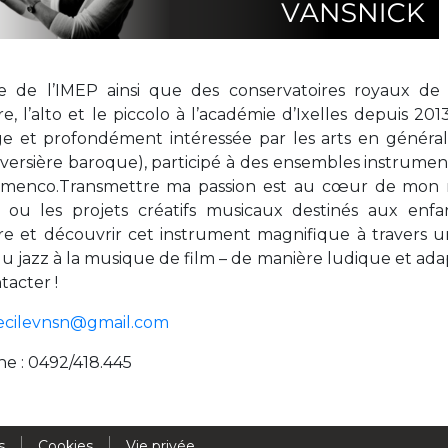
Activités périscolaires Uccle
+32 (0)2 375 31 35
 de l’IMEP ainsi que des conservatoires royaux de M
cesame@apeee-bxl1-services.be
ère, l’alto et le piccolo à l’académie d’Ixelles depuis
e et profondément intéressée par les arts en général, 
BE30 3100 2003 2711
raversière baroque), participé à des ensembles instrume
amenco.Transmettre ma passion est au cœur de mon mé
 ou les projets créatifs musicaux destinés aux enfa
Cantine
ère et découvrir cet instrument magnifique à travers un
du jazz à la musique de film – de manière ludique et adap
+32 (0)2 374 76 75
tacter !
cantine@apeee-bxl1-services.be
ecilevnsn@gmail.com
BE10 3100 9205 4504
e : 0492/418.445
Casiers
s
Cookies
Vie privée