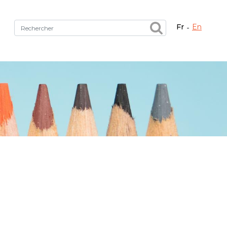
fr
en
Fermer X
tez le bon service !