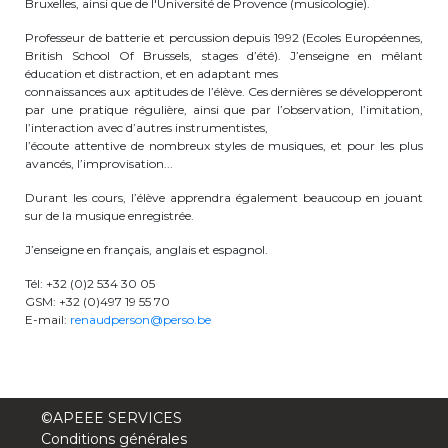
Bruxelles, ainsi que de l'Université de Provence (musicologie).
periscolaire.berkendael@apeee-bxl1-
Professeur de batterie et percussion depuis 1992 (Ecoles Européennes,
services.be
British School Of Brussels, stages d’été). J’enseigne en mêlant
éducation et distraction, et en adaptant mes
BE91 3631 6790 0976
connaissances aux aptitudes de l’élève. Ces dernières se développeront
par une pratique régulière, ainsi que par l’observation, l’imitation,
l’interaction avec d’autres instrumentistes,
l’écoute attentive de nombreux styles de musiques, et pour les plus
Activités périscolaires Uccle
avancés, l’improvisation...
Durant les cours, l’élève apprendra également beaucoup en jouant
+32 (0)2 375 31 35
sur de la musique enregistrée.
cesame@apeee-bxl1-services.be
J’enseigne en français, anglais et espagnol.
BE30 3100 2003 2711
Tél: +32 (0)2 534 30 05
GSM: +32 (0)497 19 55 70
E-mail:
renaudperson@perso.be
Cantine
+32 (0)2 374 76 75
©APEEE SERVICES
cantine@apeee-bxl1-services.be
Conditions générales