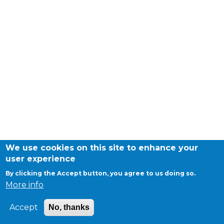
periscolaire.berkendael@apeee-bxl1-
services.be
BE91 3631 6790 0976
Activités périscolaires Uccle
+32 (0)2 375 31 35
cesame@apeee-bxl1-services.be
BE30 3100 2003 2711
We use cookies on this site to enhance your
user experience
By clicking the Accept button, you agree to us doing so.
Cantine
More info
+32 (0)2 374 76 75
Accept
No, thanks
cantine@apeee-bxl1-services.be