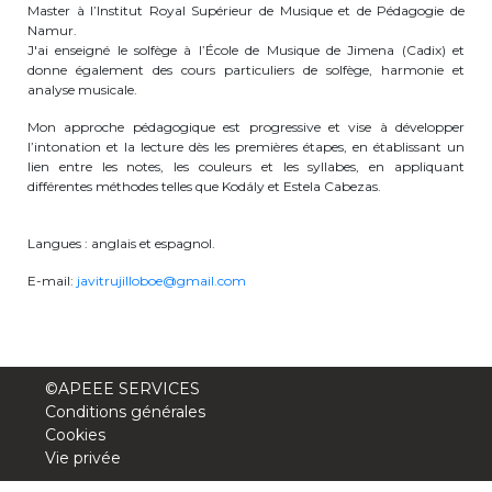
Master à l’Institut Royal Supérieur de Musique et de Pédagogie de
periscolaire.berkendael@apeee-bxl1-
Namur.
services.be
J'ai enseigné le solfège à l’École de Musique de Jimena (Cadix) et
donne également des cours particuliers de solfège, harmonie et
BE91 3631 6790 0976
analyse musicale.
Mon approche pédagogique est progressive et vise à développer
l’intonation et la lecture dès les premières étapes, en établissant un
lien entre les notes, les couleurs et les syllabes, en appliquant
Activités périscolaires Uccle
différentes méthodes telles que Kodály et Estela Cabezas.
+32 (0)2 375 31 35
Langues : anglais et espagnol.
cesame@apeee-bxl1-services.be
E-mail:
javitrujilloboe@gmail.com
BE30 3100 2003 2711
Cantine
©APEEE SERVICES
Conditions générales
Cookies
+32 (0)2 374 76 75
Vie privée
cantine@apeee-bxl1-services.be