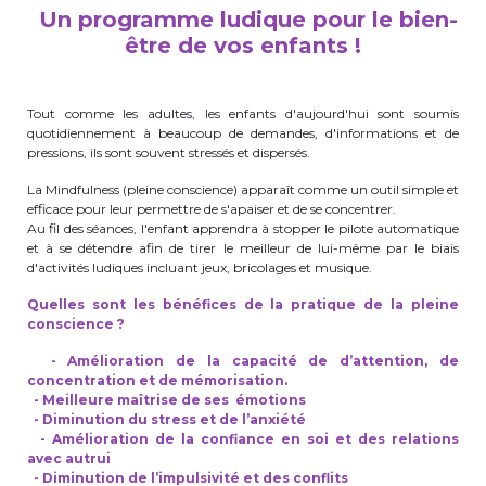
Un programme ludique pour le bien-
periscolaire.berkendael@apeee-bxl1-
être de vos enfants !
services.be
BE91 3631 6790 0976
Tout comme les adultes, les enfants d'aujourd'hui sont soumis
quotidiennement à beaucoup de demandes, d'informations et de
pressions, ils sont souvent stressés et dispersés.
Activités périscolaires Uccle
La Mindfulness (pleine conscience) apparaît comme un outil simple et
efficace pour leur permettre de s'apaiser et de se concentrer.
+32 (0)2 375 31 35
Au fil des séances, l'enfant apprendra à stopper le pilote automatique
et à se détendre afin de tirer le meilleur de lui-même par le biais
cesame@apeee-bxl1-services.be
d'activités ludiques incluant jeux, bricolages et musique.
BE30 3100 2003 2711
Quelles sont les bénéfices de la pratique de la pleine
conscience ?
- Amélioration de la capacité de d’attention, de
concentration et de mémorisation.
Cantine
- Meilleure maîtrise de ses émotions
- Diminution du stress et de l’anxiété
+32 (0)2 374 76 75
- Amélioration de la confiance en soi et des relations
avec autrui
cantine@apeee-bxl1-services.be
- Diminution de l’impulsivité et des conflits