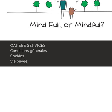
Garderie Berkendael
+32 (0)472 07 35 25
periscolaire.berkendael@apeee-bxl1-
services.be
BE91 3631 6790 0976
©APEEE SERVICES
Conditions générales
Cookies
Vie privée
Garderie Uccle
+32 (0)2 375 31 35
garderie@apeee-bxl1-services.be
BE72 3100 8650 7316