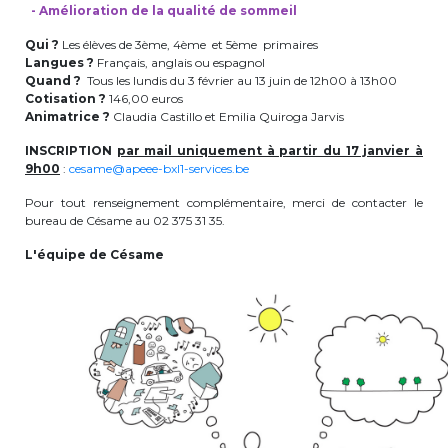
- Amélioration de la qualité de sommeil
BE10 3100 9205 4504
Qui ?
Les élèves de 3ème, 4ème et 5ème primaires
Langues ?
Français, anglais ou espagnol
Quand ?
Tous les lundis du 3 février au 13 juin de 12h00 à 13h00
Cotisation ?
Casiers
146,00 euros
Animatrice ?
Claudia Castillo et Emilia Quiroga Jarvis
+32 (0)2 373 87 68
INSCRIPTION
par mail uniquement à partir du 17 janvier à
9h00
:
cesame@apeee-bxl1-services.be
casiers@apeee-bxl1-services.be
Pour tout renseignement complémentaire, merci de contacter le
BE52 3101 4777 1809
bureau de Césame au 02 375 31 35.
L'équipe de Césame
Coordination & Direction
+32 (0)2 375 94 84
coordination@apeee-bxl1-services.be