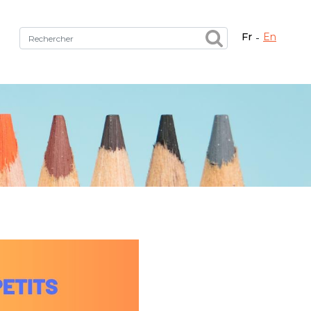
fr
en
Fermer X
tez le bon service !