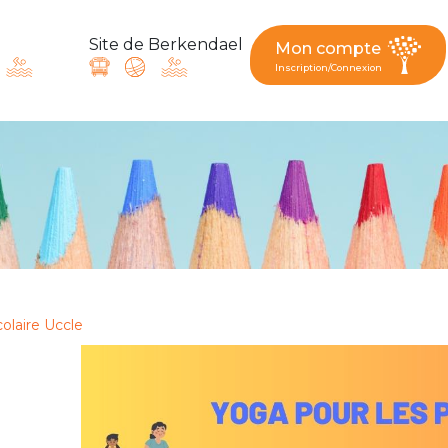
Site de Berkendael
Mon compte
Inscription/Connexion
ande, suggestion : contac
Activités périscolaires Berkendael
+32 (0)472 07 35 25
colaire Uccle
periscolaire.berkendael@apeee-bxl1-services.be
BE91 3631 6790 0976