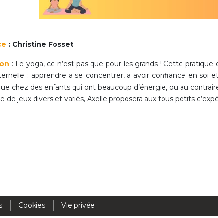
Activités périscolaires Uccle
+32 (0)2 375 31 35
ce
: Christine Fosset
cesame@apeee-bxl1-services.be
ion
: Le yoga, ce n’est pas que pour les grands ! Cette pratique
BE30 3100 2003 2711
ernelle : apprendre à se concentrer, à avoir confiance en soi e
ique chez des enfants qui ont beaucoup d’énergie, ou au contrai
 de jeux divers et variés, Axelle proposera aux tous petits d’expé
Cantine
+32 (0)2 374 76 75
cantine@apeee-bxl1-services.be
BE10 3100 9205 4504
Casiers
s
Cookies
Vie privée