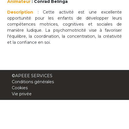
Animateur
: Conrad Belinga
periscolaire.berkendael@apeee-bxl1-
Description
: Cette activité est une excellente
services.be
opportunité pour les enfants de développer leurs
BE91 3631 6790 0976
compétences motrices, cognitives et sociales de
manière ludique. La psychomotricité vise à favoriser
l'équilibre, la coordination, la concentration, la créativité
et la confiance en soi.
Activités périscolaires Uccle
+32 (0)2 375 31 35
cesame@apeee-bxl1-services.be
©APEEE SERVICES
BE30 3100 2003 2711
Conditions générales
Cookies
Vie privée
Cantine
+32 (0)2 374 76 75
cantine@apeee-bxl1-services.be