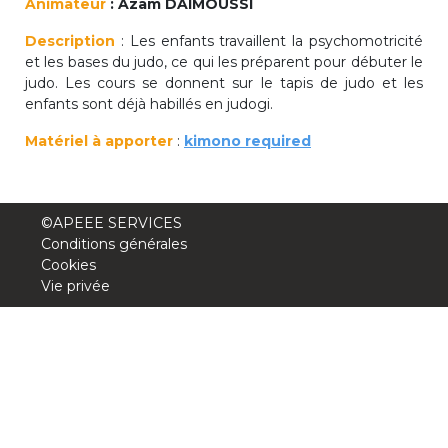
Animateur
: Azam DAIMOUSSI
periscolaire.berkendael@apeee-bxl1-
Description
: Les enfants travaillent la psychomotricité
services.be
et les bases du judo, ce qui les préparent pour débuter le
BE91 3631 6790 0976
judo. Les cours se donnent sur le tapis de judo et les
enfants sont déjà habillés en judogi.
Matériel à apporter
:
kimono required
Activités périscolaires Uccle
+32 (0)2 375 31 35
©APEEE SERVICES
cesame@apeee-bxl1-services.be
Conditions générales
Cookies
BE30 3100 2003 2711
Vie privée
Cantine
+32 (0)2 374 76 75
cantine@apeee-bxl1-services.be