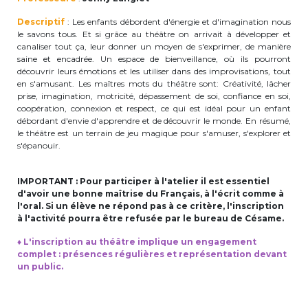
periscolaire.berkendael@apeee-bxl1-
Descriptif
: Les enfants débordent d'énergie et d'imagination nous
services.be
le savons tous. Et si grâce au théâtre on arrivait à développer et
canaliser tout ça, leur donner un moyen de s'exprimer, de manière
BE91 3631 6790 0976
saine et encadrée. Un espace de bienveillance, où ils pourront
découvrir leurs émotions et les utiliser dans des improvisations, tout
en s'amusant. Les maîtres mots du théâtre sont: Créativité, lâcher
prise, imagination, motricité, dépassement de soi, confiance en soi,
Activités périscolaires Uccle
coopération, connexion et respect, ce qui est idéal pour un enfant
débordant d'envie d'apprendre et de découvrir le monde. En résumé,
le théâtre est un terrain de jeu magique pour s'amuser, s'explorer et
+32 (0)2 375 31 35
s'épanouir.
cesame@apeee-bxl1-services.be
IMPORTANT : Pour participer à l'atelier il est essentiel
BE30 3100 2003 2711
d'avoir une bonne maîtrise du Français, à l'écrit comme à
l'oral. Si un élève ne répond pas à ce critère, l'inscription
à l'activité pourra être refusée par le bureau de Césame.
Cantine
♦
L'inscription au théâtre implique un engagement
complet : présences régulières et représentation devant
un public.
+32 (0)2 374 76 75
cantine@apeee-bxl1-services.be