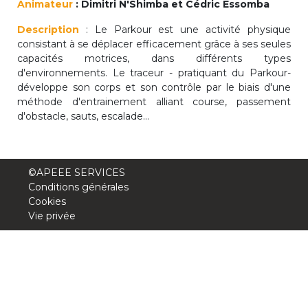
Animateur
: Dimitri N'Shimba et Cédric Essomba
periscolaire.berkendael@apeee-bxl1-
Description
services.be
: Le Parkour est une activité physique
consistant à se déplacer efficacement grâce à ses seules
BE91 3631 6790 0976
capacités motrices, dans différents types
d'environnements. Le traceur - pratiquant du Parkour-
développe son corps et son contrôle par le biais d'une
méthode d'entrainement alliant course, passement
Activités périscolaires Uccle
d'obstacle, sauts, escalade…
+32 (0)2 375 31 35
cesame@apeee-bxl1-services.be
©APEEE SERVICES
Conditions générales
BE30 3100 2003 2711
Cookies
Vie privée
Cantine
+32 (0)2 374 76 75
cantine@apeee-bxl1-services.be