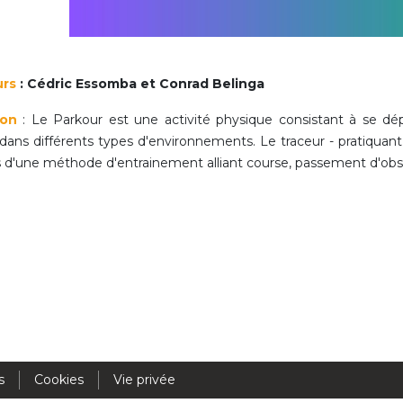
Activités périscolaires Uccle
+32 (0)2 375 31 35
urs
: Cédric Essomba et Conrad Belinga
cesame@apeee-bxl1-services.be
ion
: Le Parkour est une activité physique consistant à se dé
BE30 3100 2003 2711
 dans différents types d'environnements. Le traceur - pratiquan
is d'une méthode d'entrainement alliant course, passement d'obs
Cantine
+32 (0)2 374 76 75
cantine@apeee-bxl1-services.be
BE10 3100 9205 4504
Casiers
s
Cookies
Vie privée