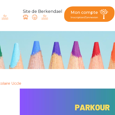
Site de Berkendael
Mon compte
Inscription/Connexion
ande, suggestion : contac
Activités périscolaires Berkendael
+32 (0)472 07 35 25
colaire Uccle
periscolaire.berkendael@apeee-bxl1-services.be
BE91 3631 6790 0976