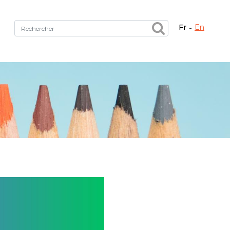
fr
en
Fermer X
tez le bon service !