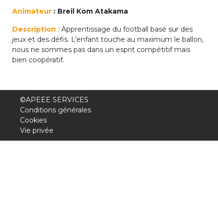
periscolaire.berkendael@apeee-bxl1-
Animateur
: Breil Kom Atakama
services.be
Description
: Apprentissage du football basé sur des
BE91 3631 6790 0976
jeux et des défis. L’enfant touche au maximum le ballon,
nous ne sommes pas dans un esprit compétitif mais
bien coopératif.
Activités périscolaires Uccle
+32 (0)2 375 31 35
©APEEE SERVICES
Conditions générales
cesame@apeee-bxl1-services.be
Cookies
Vie privée
BE30 3100 2003 2711
Cantine
+32 (0)2 374 76 75
cantine@apeee-bxl1-services.be