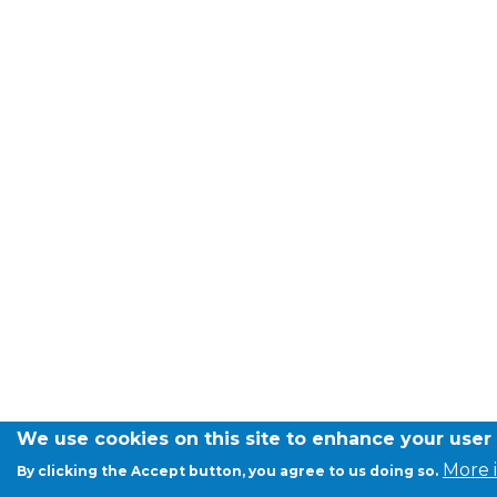
Lockers
+32 (0)2 373 87 68
casiers@apeee-bxl1-services.be
BE52 3101 4777 1809
Natation (toutes les écoles)
+32 (0)2 375 31 35
natation@apeee-bxl1-services.be
BE30 3100 2003 2711
We use cookies on this site to enhance your user
Transport
More 
By clicking the Accept button, you agree to us doing so.
+32 (0)2 374 70 46