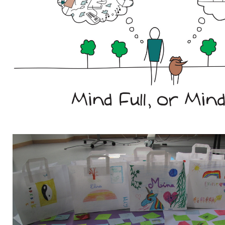
BE10 3100 9205 4504
Casiers
+32 (0)2 373 87 68
casiers@apeee-bxl1-services.be
BE52 3101 4777 1809
Coordination & Direction
+32 (0)2 375 94 84
coordination@apeee-bxl1-services.be