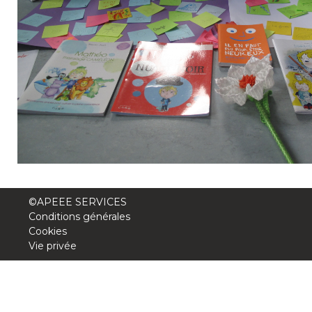
Garderie Berkendael
+32 (0)472 07 35 25
periscolaire.berkendael@apeee-bxl1-
services.be
BE91 3631 6790 0976
Garderie Uccle
©APEEE SERVICES
+32 (0)2 375 31 35
Conditions générales
Cookies
garderie@apeee-bxl1-services.be
Vie privée
BE72 3100 8650 7316