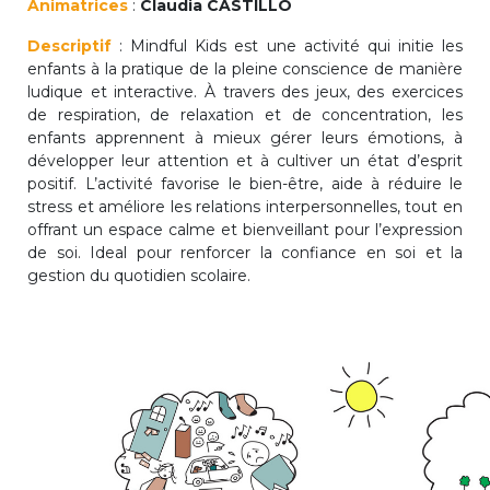
Animatrices
:
Claudia CASTILLO
periscolaire.berkendael@apeee-bxl1-
Descriptif
: Mindful Kids est une activité qui initie les
services.be
enfants à la pratique de la pleine conscience de manière
BE91 3631 6790 0976
ludique et interactive. À travers des jeux, des exercices
de respiration, de relaxation et de concentration, les
enfants apprennent à mieux gérer leurs émotions, à
développer leur attention et à cultiver un état d’esprit
Activités périscolaires Uccle
positif. L’activité favorise le bien-être, aide à réduire le
stress et améliore les relations interpersonnelles, tout en
+32 (0)2 375 31 35
offrant un espace calme et bienveillant pour l’expression
de soi. Ideal pour renforcer la confiance en soi et la
cesame@apeee-bxl1-services.be
gestion du quotidien scolaire.
BE30 3100 2003 2711
Cantine
+32 (0)2 374 76 75
cantine@apeee-bxl1-services.be