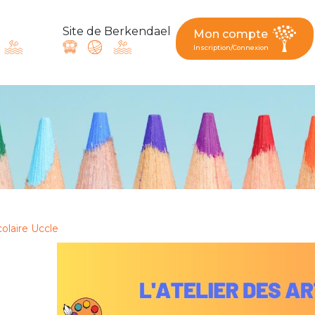
Site de Berkendael
Mon compte
Inscription/Connexion
ande, suggestion : contac
Activités périscolaires Berkendael
+32 (0)472 07 35 25
colaire Uccle
periscolaire.berkendael@apeee-bxl1-services.be
BE91 3631 6790 0976