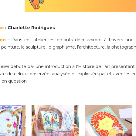
Activités périscolaires Uccle
+32 (0)2 375 31 35
ce
: Charlotte Rodrigues
cesame@apeee-bxl1-services.be
ion
: Dans cet atelier les enfants découvriront à travers une s
BE30 3100 2003 2711
einture, la sculpture, le graphisme, l’architecture, la photographie
lier débute par une introduction à l’Histoire de l’art présentant 
Cantine
e de celui-ci observée, analysée et expliquée par et avec les enf
te en question.
+32 (0)2 374 76 75
cantine@apeee-bxl1-services.be
BE10 3100 9205 4504
Casiers