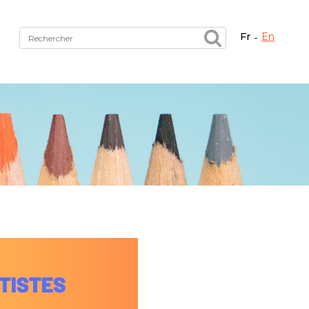
fr
en
Fermer X
tez le bon service !